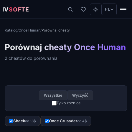
IV
SOFTE
PL
Katalog
/
Once Human
/
Porównaj cheaty
Porównaj cheaty Once Human
2 cheatów do porównania
Wszystkie
Wyczyść
Tylko różnice
Shack
Once Crusader
od 18$
od 4$