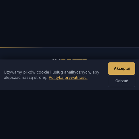
IV
SOFTE
Akceptuj
Używamy plików cookie i usług analitycznych, aby
IVSOFTE — sklep z oprogramowaniem. Świadczymy usługi
ulepszać naszą stronę.
Polityka prywatności
instalacji i uruchamiania oprogramowania.
Odrzuć
KONTAKT
Admin
Czat
Aktualności
Discord
Email
Tworzenie stron i botów