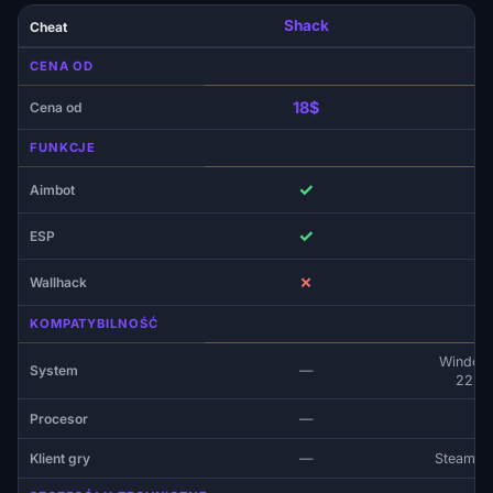
Shack
Cheat
CENA OD
18$
Cena od
FUNKCJE
✓
Aimbot
✓
ESP
✗
Wallhack
KOMPATYBILNOŚĆ
Windows
System
—
22H2
Procesor
—
Klient gry
—
Steam, E