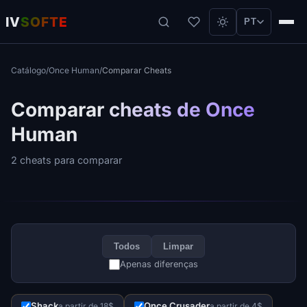
IV
SOFTE
PT
Catálogo
/
Once Human
/
Comparar Cheats
Comparar cheats de Once
Human
2 cheats para comparar
Todos
Limpar
Apenas diferenças
Shack
Once Crusader
a partir de 18$
a partir de 4$