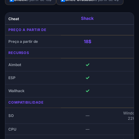
Shack
Cheat
PREÇO A PARTIR DE
18$
Preço a partir de
RECURSOS
✓
Aimbot
✓
ESP
✓
Wallhack
COMPATIBILIDADE
Windows
SO
—
22H2,
CPU
—