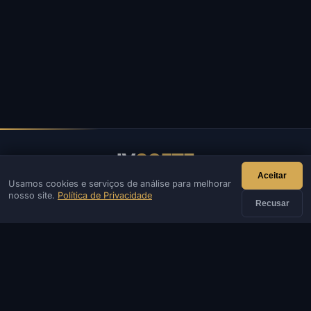
IV
SOFTE
Aceitar
Usamos cookies e serviços de análise para melhorar
IVSOFTE — loja de software. Fornecemos serviços de
nosso site.
Política de Privacidade
instalação e inicialização de software.
Recusar
CONTATO
Admin
Chat
Notícias
Discord
Email
Desenvolvimento de sites e bots