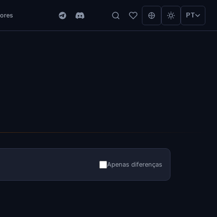
ores
PT
Apenas diferenças