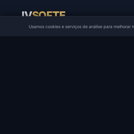
IV
SOFTE
Usamos cookies e serviços de análise para melhorar n
IVSOFTE — loja de software. Fornecemos serviços de
instalação e inicialização de software.
CATÁLOGO
JOGOS POPULARES
Catálogo
PUBG
Cheats de Jogos
Spoofers
Cheats DMA
Rust
Desenvolvedores
ARC Raiders
Ofertas
DayZ
Lista de Desejos
Arena Breakout Infinite
Pesquisa
Escape from Tarkov
Apex Legends
Todos os jogos