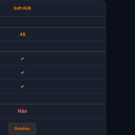
Soft HUB
4$
✓
✓
✓
Não
Detalhes