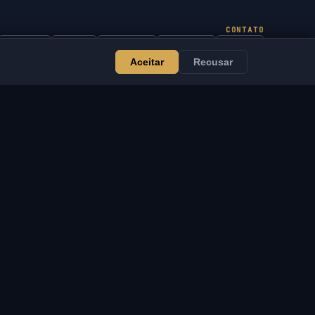
CONTATO
Admin
Chat
Notícias
Discord
Email
Aceitar
Recusar
Desenvolvimento de sites e bots
ERVIÇOS
LEGAL
esenvolvimento de sites
Termos de Serviço
 bots
Política de Privacidade
VSOFTE Pass
Política de Devolução
plicativo
Isenção de
rograma de Afiliados
Responsabilidade
ara Revendedores
Política de Cookies
poiar o Projeto
DMCA / Aviso de PI
rodutos digitais
Aviso Legal