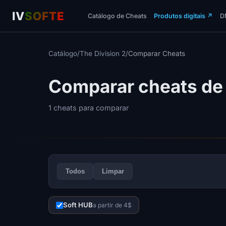
IV
SOFTE
Catálogo de Cheats
Produtos digitais
↗
D
Catálogo
/
The Division 2
/
Comparar Cheats
Comparar cheats de 
1 cheats para comparar
Todos
Limpar
Soft HUB
a partir de 4$