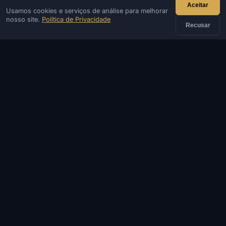
Aceitar
Usamos cookies e serviços de análise para melhorar
IVSOFTE — loja de software. Fornecemos serviços de
nosso site.
Política de Privacidade
instalação e inicialização de software.
Recusar
CONTATO
Admin
Chat
Notícias
Discord
Email
Desenvolvimento de sites e bots
CATÁLOGO
JOGOS POPULARES
INFORMAÇÕES
AJUDA E PAGAMENTO