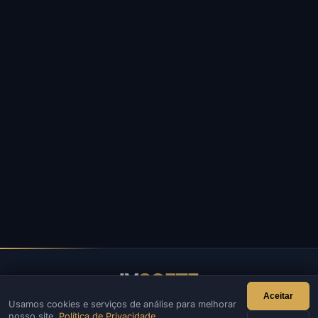
IV
SOFTE
Aceitar
Usamos cookies e serviços de análise para melhorar
IVSOFTE — loja de software. Fornecemos serviços de
nosso site.
Política de Privacidade