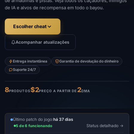
de armadilhas e pistas. Veja todos os caçadores, inimigos
de IA e alvos de recompensa em todo o bayou.
Escolher cheat
Acompanhar atualizações
Entrega instantânea
Garantia de devolução do dinheiro
Suporte 24/7
8
$2
2
PRODUTOS
PREÇO A PARTIR DE
DMA
Último patch do jogo:
há 37 dias
Status detalhado
5 de 6 funcionando