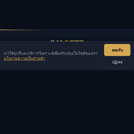
IV
SOFTE
ยอมรับ
เราใช้คุกกี้และบริการวิเคราะห์เพื่อปรับปรุงเว็บไซต์ของเรา
IVSOFTE — ร้านซอฟต์แวร์ เราให้บริการติดตั้งและเริ่มต้น
นโยบายความเป็นส่วนตัว
ซอฟต์แวร์
ปฏิเสธ
ติดต่อเรา
ผู้ดูแล
แชท
ข่าวสาร
Discord
Email
รับพัฒนาเว็บไซต์และบอท
แคตตาล็อก