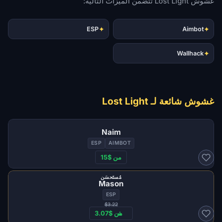
غشوش Lost Light تتضمن الميزات التالية:
✦
✦
ESP
Aimbot
✦
Wallhack
غشوش شائعة لـ Lost Light
Naim
ESP
AIMBOT
من $15
مُستَحسَن
Mason
ESP
$3.22
من $3.07