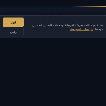
IV
SOFTE
قبول
نستخدم ملفات تعريف الارتباط وخدمات التحليل لتحسين
IVSOFTE — متجر البرمجيات. نحن نقدم خدمات تثبيت البرامج وإطلاقها.
موقعنا.
سياسة الخصوصية
رفض
اتصالات
مسؤل
محادثة
أخبار
Discord
Email
تطوير المواقع والبوتات
الكتالوج
الألعاب الشائعة
معلومات