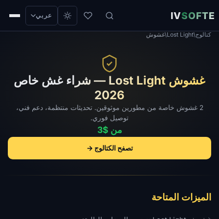
IV
SOFTE
عربي
كتالوج
/
Lost Light
/
غشوش
غشوش Lost Light — شراء غش خاص
2026
2 غشوش خاصة من مطورين موثوقين. تحديثات منتظمة، دعم فني،
توصيل فوري.
من $3
تصفح الكتالوج →
الميزات المتاحة