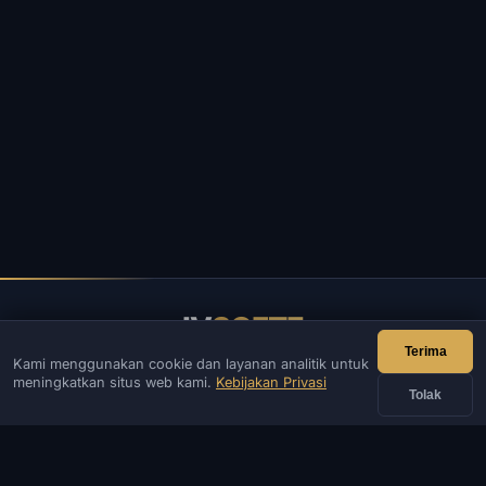
IV
SOFTE
Terima
Kami menggunakan cookie dan layanan analitik untuk
IVSOFTE — toko perangkat lunak. Kami menyediakan layanan
meningkatkan situs web kami.
Kebijakan Privasi
instalasi dan peluncuran perangkat lunak.
Tolak
KONTAK
Admin
Mengobrol
Berita
Discord