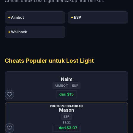
Cheats untuk Lost Light mencakup fitur berikut:
✦
✦
Aimbot
ESP
✦
Wallhack
Cheats Populer untuk Lost Light
Naim
AIMBOT
ESP
dari $15
DIREKOMENDASIKAN
Mason
ESP
$3.22
dari $3.07