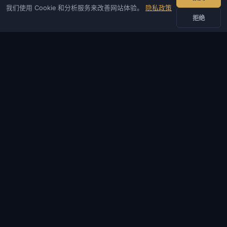
IVSOFTE — 软件商店。我们提供软件安装和启动服务。
我们使用 Cookie 和分析服务来改善网站体验。
隐私政策
拒绝
联系我们
管理员
聊天
新闻
Discord
Email
网站与机器人开发
目录
热门游戏
信息
帮助与支付
服务