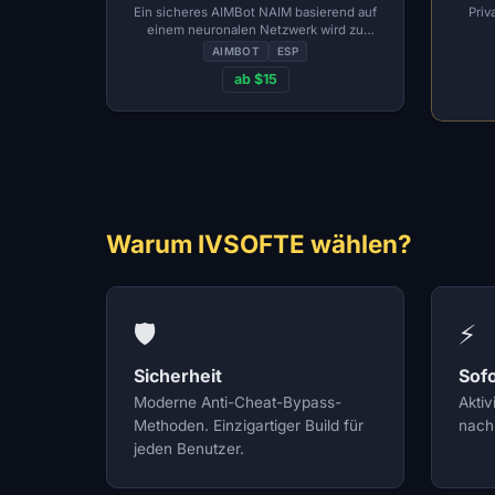
Ein sicheres AIMBot NAIM basierend auf
Priv
einem neuronalen Netzwerk wird zu
Siegen und vollständiger Dominanz im
AIMBOT
ESP
Kampf führen
ab $15
Warum IVSOFTE wählen?
🛡️
⚡
Sicherheit
Sofo
Moderne Anti-Cheat-Bypass-
Aktiv
Methoden. Einzigartiger Build für
nach 
jeden Benutzer.