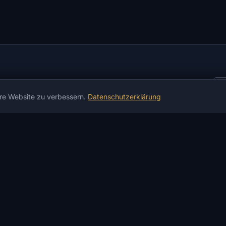
re Website zu verbessern.
Datenschutzerklärung
INFORMATIONEN
HILFE & ZAHLUNG
D
Neuigkeiten
Garantien
W
Gaming-News
Zahlung & Lieferung
E
Artikel
P2P-Zahlung
I
Anleitungen
Kryptobörse
A
Bewertungen
Geldwechsler
P
Produktstatus
Funktioniert nicht?
F