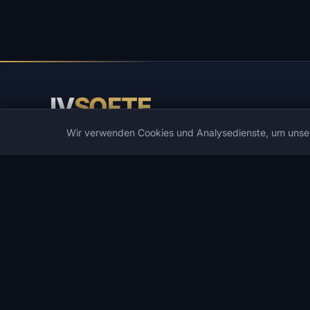
IV
SOFTE
Wir verwenden Cookies und Analysedienste, um unse
IVSOFTE — Software-Shop. Wir bieten Installations- und
Startdienste für Software.
KATALOG
BELIEBTE SPIELE
Katalog
PUBG
Game-Cheats
Spoofers
DMA-Cheats
Rust
Entwickler
ARC Raiders
Angebote
DayZ
Wunschliste
Arena Breakout Infinite