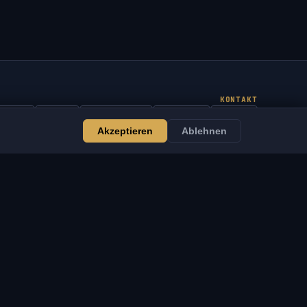
KONTAKT
Admin
Chat
Neuigkeiten
Discord
Email
Akzeptieren
Ablehnen
Website- & Bot-Entwicklung
IENSTE
RECHTLICHES
ebsite- & Bot-
Nutzungsbedingungen
ntwicklung
Datenschutzrichtlinie
VSOFTE Pass
Rückgaberichtlinie
pp
Haftungsausschluss
artnerprogramm
Cookie-Richtlinie
ür Händler
DMCA / IP-Hinweis