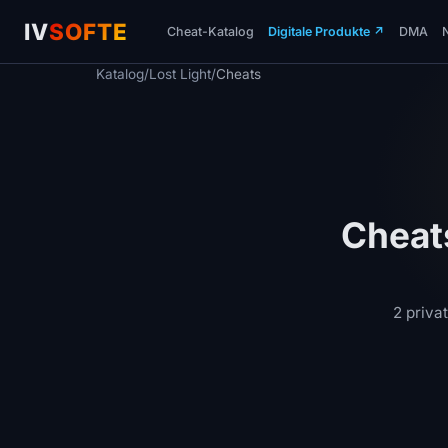
IV
SOFTE
Cheat-Katalog
Digitale Produkte
↗
DMA
Katalog
/
Lost Light
/
Cheats
Cheats
2 priva