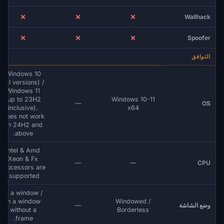
✗
✗
✗
Wallhack
✗
✗
✗
Spoofer
التوافق
Windows 10
(all versions) /
Windows 11
(up to 23H2
Windows 10-11
—
OS
inclusive).
x64
Does not work
on 24H2 and
above.
Intel & Amd
Xeon & Fx
—
—
CPU
processors are
supported.
in a window /
in a window
Windowed /
—
وضع الشاشة
without a
Borderless
frame.