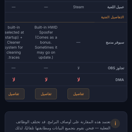
—
—
Steam
عميل اللعبة
التفاصيل الفنية
built-in
Built-in HWID
(selected at
Spoofer
startup) +
(Comes as a
—
Cleaner
bonus.
سبوفر مدمج
system for
Sometimes it
cleaning
may go on
traces.
update.)
—
—
لا
تجاوز OBS
لا
لا
لا
DMA
تفاصيل
تفاصيل
تفاصيل
تعتمد هذه المقارنة على أوصاف البرامج. قد تختلف الوظائف
ℹ
الفعلية — فنحن نقوم بتجميع البيانات ومطابقتها تلقائيًا، لذلك