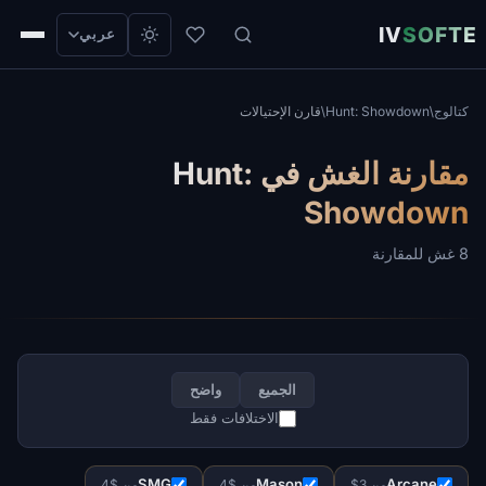
IV
SOFTE
عربي
قارن الإحتيالات
/
Hunt: Showdown
/
كتالوج
مقارنة الغش في Hunt:
Showdown
8 غش للمقارنة
واضح
الجميع
الاختلافات فقط
SMG
Mason
Arcane
من $4
من $4
من 3$