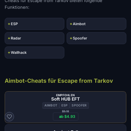
Cheats für Escape from Tarkov bieten folgende
Funktionen:
✦
✦
ESP
Aimbot
✦
✦
Radar
Spoofer
✦
Wallhack
Aimbot-Cheats für Escape from Tarkov
EMPFOHLEN
Soft HUB EFT
AIMBOT
ESP
SPOOFER
$5.18
ab $4.93