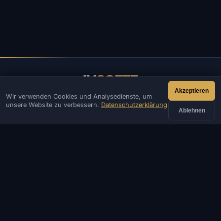
IV
SOFTE
Akzeptieren
Wir verwenden Cookies und Analysedienste, um
IVSOFTE — Software-Shop. Wir bieten Installations- und
unsere Website zu verbessern.
Datenschutzerklärung
Startdienste für Software.
Ablehnen
KONTAKT
Admin
Chat
Neuigkeiten
Discord
Email
Website- & Bot-Entwicklung