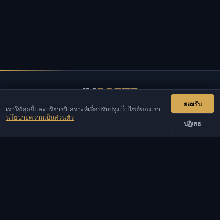
IV
SOFTE
ยอมรับ
เราใช้คุกกี้และบริการวิเคราะห์เพื่อปรับปรุงเว็บไซต์ของเรา
IVSOFTE — ร้านซอฟต์แวร์ เราให้บริการติดตั้งและเริ่มต้น
นโยบายความเป็นส่วนตัว
ซอฟต์แวร์
ปฏิเสธ
ติดต่อเรา
ผู้ดูแล
แชท
ข่าวสาร
Discord
Email
รับพัฒนาเว็บไซต์และบอท