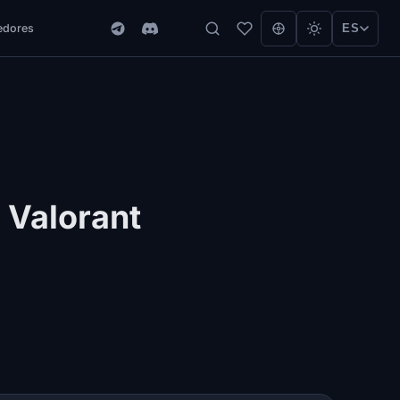
edores
ES
 Valorant