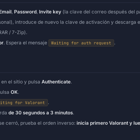
Email
,
Password
,
Invite key
(la clave del correo después del p
onal), introduce de nuevo la clave de activación y descarga 
AR / 7-Zip).
or
. Espera el mensaje
.
Waiting for auth request
en el sitio y pulsa
Authenticate
.
pulsa
OK
.
.
iting for Valorant
arda
de 30 segundos a 3 minutos
.
 se cerró, prueba el orden inverso:
inicia primero Valorant y lu