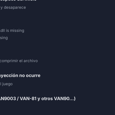
o y desaparece
dll is missing
ssing
comprimir el archivo
 inyección no ocurre
l juego
AN9003 / VAN-81 y otros VAN90…)