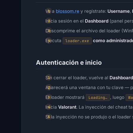
Ve a
blossom.re
y regístrate:
Username
,
Inicia sesión en el
Dashboard
(panel pers
Descomprime el archivo del loader (WinR
Ejecuta
como administrad
loader.exe
Autenticación e inicio
Sin cerrar el loader, vuelve al
Dashboard
Aparecerá una ventana con tu clave — 
El loader mostrará
, luego
Loading…
Wa
Inicia
Valorant
. La inyección del cheat t
Si la inyección no se produjo o el loader