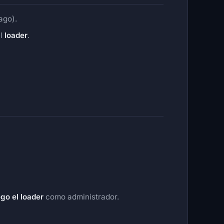
ago).
el
loader
.
ego el loader
como administrador.