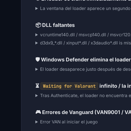
La ventana del loader aparece un segund
📦
DLL faltantes
vcruntime140.dll / msvcp140.dll / msvcr120.
d3dx9_*.dll / xinput*.dll / x3daudio*.dll is mi
🛡️
Windows Defender elimina el loader
El loader desaparece justo después de des
⏳
infinito / la
Waiting for Valorant
Tras Authenticate, el loader no encuentra e
🎮
Errores de Vanguard (VAN9001 / V
Error VAN al iniciar el juego