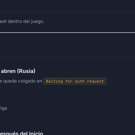
eat dentro del juego.
e abren (Rusia)
 se queda colgado en
Waiting for auth request
elga
espués del inicio