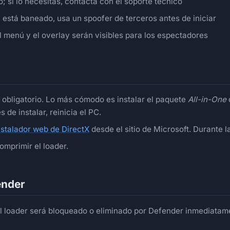
; si lo necesitas, contacta con el soporte técnico
 está baneado, usa un spoofer de terceros antes de iniciar
l menú y el overlay serán visibles para los espectadores
obligatorio. Lo más cómodo es instalar el paquete
All-in-One
s de instalar, reinicia el PC.
nstalador web de DirectX
desde el sitio de Microsoft. Durante l
mprimir el loader.
ender
, el loader será bloqueado o eliminado por Defender inmediata