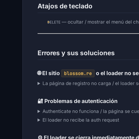
Atajos de teclado
— ocultar / mostrar el menú del ch
DELETE
Errores y sus soluciones
🌐
El sitio
o el loader no s
blossom.re
La página de registro no carga / el loader
🔐
Problemas de autenticación
Authenticate no funciona / la página se cu
El loader no recibe la auth request
⚙️
El loader se cierra inmediatamente d