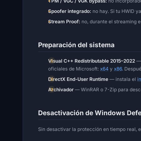
TPM / VGC / VGK bypass:
no incorporado
Spoofer integrado:
no hay. Si tu HWID ya
Stream Proof:
no, durante el streaming e
Preparación del sistema
Visual C++ Redistributable 2015–2022
— 
oficiales de Microsoft:
x64
y
x86
. Despué
DirectX End-User Runtime
— instala el
i
Archivador
— WinRAR o 7-Zip para desco
Desactivación de Windows Def
Sin desactivar la protección en tiempo real