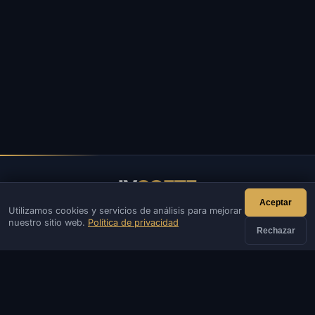
IV
SOFTE
Aceptar
Utilizamos cookies y servicios de análisis para mejorar
IVSOFTE: tienda de software. Brindamos servicios de
nuestro sitio web.
Política de privacidad
instalación y lanzamiento de software.
Rechazar
CONTACTOS
Administración
Charlar
Noticias
Discord
Email