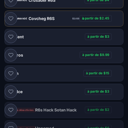
Crusader R6S
à partir de $4
RECOMMANDÉ
Covcheg R6S
à partir de $2.45
$2.58
RECOMMANDÉ
Ancient
à partir de $3
Macros
à partir de $9.99
Naim
à partir de $15
Ice
à partir de $3
DMA
R6s Hack Sotan Hack
à partir de $2
Ventes désactivées