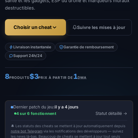
santé et les gadgets, ESP du drone et marqueurs muraux
destructibles.
Choisir un cheat
Suivre les mises à jour
Livraison instantanée
Garantie de remboursement
Support 24h/24
8
$3
1
PRODUITS
PRIX À PARTIR DE
DMA
Dernier patch du jeu:
il y a 4 jours
Statut détaillé
4 sur 6 fonctionnent
🔔 Les statuts des cheats se mettent à jour automatiquement depuis
notre bot Telegram
via les notifications des développeurs — suivez
les news là-bas. Beaucoup de cheats se mettent à jour tout seuls