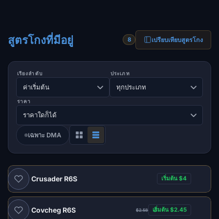
สูตรโกงที่มีอยู่
เปรียบเทียบสูตรโกง
8
เรียงลำดับ
ประเภท
ราคา
เฉพาะ DMA
Crusader R6S
เริ่มต้น $4
แนะนำ
Covcheg R6S
เริ่มต้น $2.45
$2.58
แนะนำ