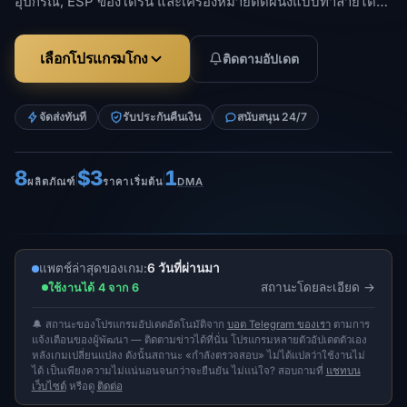
อุปกรณ์, ESP ของโดรน และเครื่องหมายติดผนังแบบทำลายได้…
เลือกโปรแกรมโกง
ติดตามอัปเดต
จัดส่งทันที
รับประกันคืนเงิน
สนับสนุน 24/7
8
$3
1
ผลิตภัณฑ์
ราคาเริ่มต้น
DMA
แพตช์ล่าสุดของเกม:
6 วันที่ผ่านมา
สถานะโดยละเอียด
ใช้งานได้ 4 จาก 6
🔔 สถานะของโปรแกรมอัปเดตอัตโนมัติจาก
บอต Telegram ของเรา
ตามการ
แจ้งเตือนของผู้พัฒนา — ติดตามข่าวได้ที่นั่น โปรแกรมหลายตัวอัปเดตตัวเอง
หลังเกมเปลี่ยนแปลง ดังนั้นสถานะ «กำลังตรวจสอบ» ไม่ได้แปลว่าใช้งานไม่
ได้ เป็นเพียงความไม่แน่นอนจนกว่าจะยืนยัน ไม่แน่ใจ? สอบถามที่
แชทบน
เว็บไซต์
หรือดู
ติดต่อ