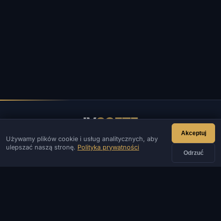
IV
SOFTE
Akceptuj
Używamy plików cookie i usług analitycznych, aby
IVSOFTE — sklep z oprogramowaniem. Świadczymy usługi
ulepszać naszą stronę.
Polityka prywatności
instalacji i uruchamiania oprogramowania.
Odrzuć
KONTAKT
Admin
Czat
Aktualności
Discord
Email