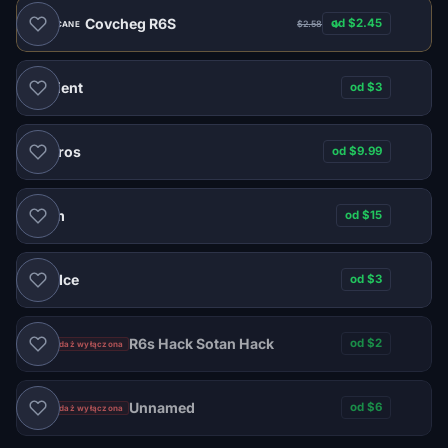
Covcheg R6S
od $2.45
$2.58
POLECANE
Ancient
od $3
Macros
od $9.99
Naim
od $15
Ice
od $3
DMA
R6s Hack Sotan Hack
od $2
Sprzedaż wyłączona
Unnamed
od $6
Sprzedaż wyłączona