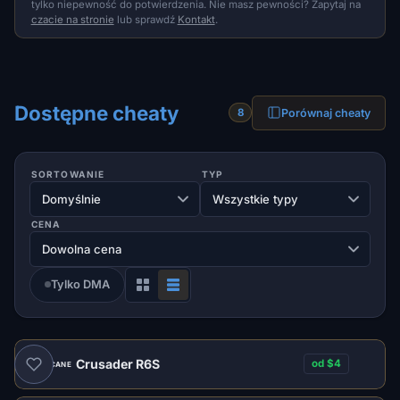
tylko niepewność do potwierdzenia. Nie masz pewności? Zapytaj na
czacie na stronie
lub sprawdź
Kontakt
.
Dostępne cheaty
Porównaj cheaty
8
SORTOWANIE
TYP
CENA
Tylko DMA
Crusader R6S
od $4
POLECANE