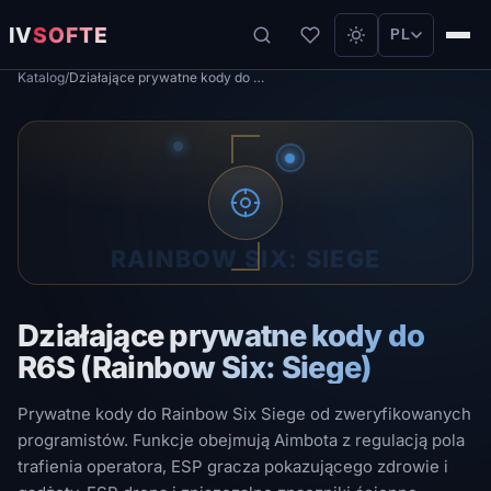
IV
SOFTE
PL
Katalog
/
Działające prywatne kody do R6S (Rainbow Six: Siege)
RAINBOW SIX: SIEGE
Działające prywatne kody do
R6S (Rainbow Six: Siege)
Prywatne kody do Rainbow Six Siege od zweryfikowanych
programistów. Funkcje obejmują Aimbota z regulacją pola
trafienia operatora, ESP gracza pokazującego zdrowie i