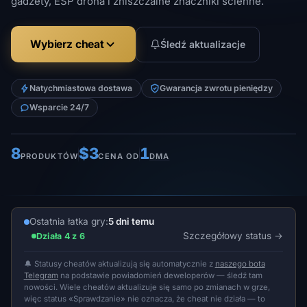
gadżety, ESP drona i zniszczalne znaczniki ścienne.
Wybierz cheat
Śledź aktualizacje
Natychmiastowa dostawa
Gwarancja zwrotu pieniędzy
Wsparcie 24/7
8
$3
1
PRODUKTÓW
CENA OD
DMA
Ostatnia łatka gry:
5 dni temu
Szczegółowy status
Działa 4 z 6
🔔 Statusy cheatów aktualizują się automatycznie z
naszego bota
Telegram
na podstawie powiadomień deweloperów — śledź tam
nowości. Wiele cheatów aktualizuje się samo po zmianach w grze,
więc status «Sprawdzanie» nie oznacza, że cheat nie działa — to