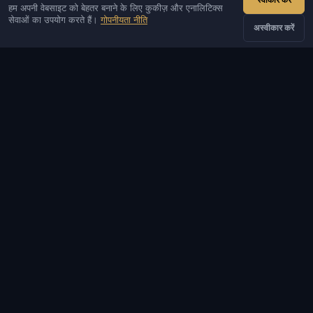
स्वीकार करें
हम अपनी वेबसाइट को बेहतर बनाने के लिए कुकीज़ और एनालिटिक्स
IVSOFTE - सॉफ्टवेयर स्टोर। हम सॉफ़्टवेयर इंस्टालेशन और लॉन्च सेवाएँ प्रदान
सेवाओं का उपयोग करते हैं।
गोपनीयता नीति
करते हैं।
अस्वीकार करें
संपर्क
व्यवस्थापक
बात करना
समाचार
Discord
Email
वेबसाइट और बॉट डेवलपमेंट
कैटलॉग
लोकप्रिय गेम
जानकारी
सहायता और भुगतान