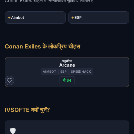
Conan Exiles चीट्स में निम्नलिखित सुविधाएं शामिल हैं:
✦
✦
Aimbot
ESP
Conan Exiles के लोकप्रिय चीट्स
अनुशंसित
Arcane
AIMBOT
ESP
SPEEDHACK
से $4
IVSOFTE क्यों चुनें?
🛡️