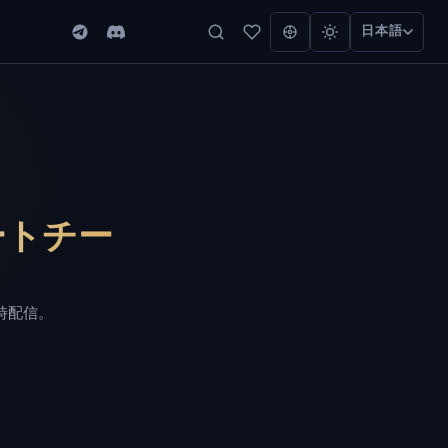
日本語
ベートチー
時配信。