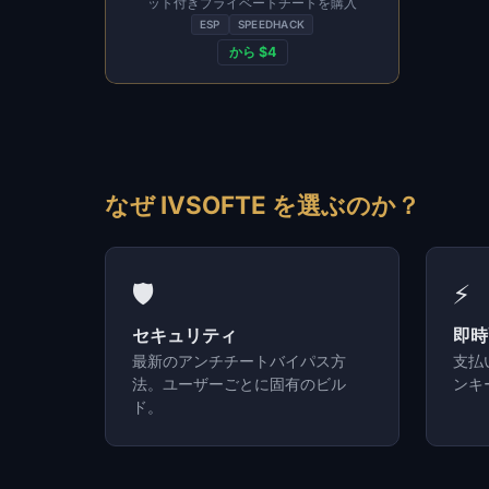
ット付きプライベートチートを購入
ESP
SPEEDHACK
から $4
なぜ IVSOFTE を選ぶのか？
🛡️
⚡
セキュリティ
即時
最新のアンチチートバイパス方
支払
法。ユーザーごとに固有のビル
ンキ
ド。