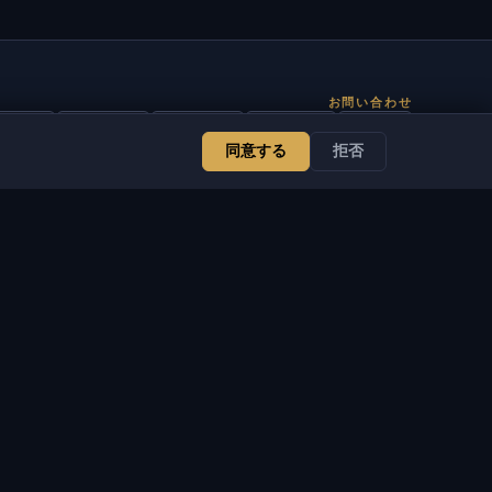
お問い合わせ
管理者
チャット
ニュース
Discord
Email
同意する
拒否
サイト・ボット開発
サービス
法的情報
サイト・ボット開発
利用規約
VSOFTE Pass
プライバシーポリシー
アプリ
返品ポリシー
アフィリエイトプログラ
免責事項
ム
クッキーポリシー
販売者向け
DMCA / 知的財産に関す
プロジェクトを支援
る通知
デジタル商品
法的通知