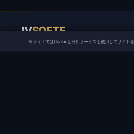
IV
SOFTE
当サイトではCookieと分析サービスを使用してサイト
IVSOFTE — ソフトウェアストア。ソフトウェアのインス
と起動サービスを提供しています。
カタログ
人気ゲーム
カタログ
PUBG
ゲームチート
Spoofers
DMAチート
Rust
開発者
ARC Raiders
セール
DayZ
お気に入り
Arena Breakout Infinite
検索
Escape from Tarkov
Apex Legends
すべてのゲーム