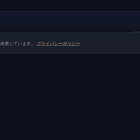
を改善しています。
プライバシーポリシー
トール
情報
サポートと支払い
ニュース
保証
ゲームニュース
お支払いと配送
I
記事
P2P 支払い
使い方ガイド
暗号通貨取引所
レビュー
両替サービス
製品ステータス
動作しない？
変更履歴
サービス
よくある質問
お問い合わせ
用語集