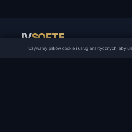
IV
SOFTE
Używamy plików cookie i usług analitycznych, aby u
IVSOFTE — sklep z oprogramowaniem. Świadczymy usłu
instalacji i uruchamiania oprogramowania.
KATALOG
POPULARNE GRY
Katalog
PUBG
Cheaty do gier
Spoofers
Cheaty DMA
Rust
Deweloperzy
ARC Raiders
Promocje
DayZ
Lista życzeń
Arena Breakout Infinite
Szukaj
Escape from Tarkov
Apex Legends