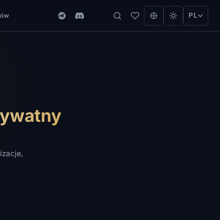
ców
PL
rywatny
izacje,