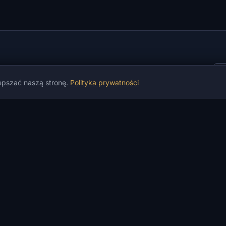
lepszać naszą stronę.
Polityka prywatności
gi
INFORMACJE
POMOC I PŁATNOŚCI
U
Aktualności
Gwarancje
T
Wiadomości o grach
Płatność i dostawa
I
Artykuły
Płatność P2P
A
Instrukcje
Giełda kryptowalut
P
Recenzje
Kantor wymiany
D
Status Produktów
Nie działa?
W
Dziennik Zmian
Usługi
P
FAQ
Kontakt