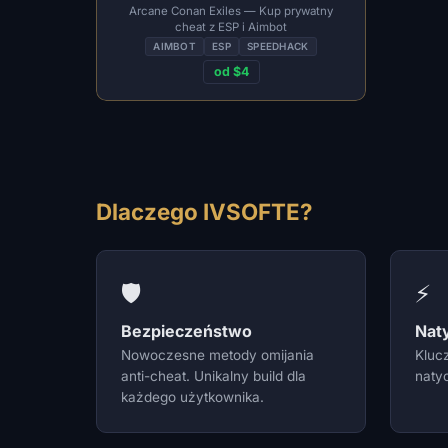
Arcane Conan Exiles — Kup prywatny
cheat z ESP i Aimbot
AIMBOT
ESP
SPEEDHACK
od $4
Dlaczego IVSOFTE?
🛡️
⚡
Bezpieczeństwo
Nat
Nowoczesne metody omijania
Kluc
anti-cheat. Unikalny build dla
natyc
każdego użytkownika.