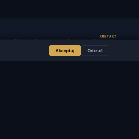
KONTAKT
Admin
Czat
Aktualności
Discord
Email
Akceptuj
Odrzuć
Tworzenie stron i botów
SŁUGI
PRAWNE
worzenie stron i botów
Regulamin
VSOFTE Pass
Polityka prywatności
plikacja
Polityka zwrotów
rogram partnerski
Wyłączenie
la Sprzedawców
odpowiedzialności
esprzyj projekt
Polityka cookies
rodukty cyfrowe
DMCA / Ochrona IP
Informacja prawna