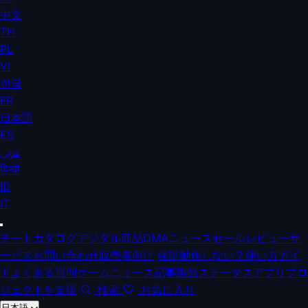
中文
TH
PL
VI
한국
FR
日本語
ES
عربي
हिन्दी
ID
IT
チートカタログ
デジタル商品
DMA
ニュース
セール
レビュー
サ
ービス
お問い合わせ
販売者向け
保証
動作しない？
使い方ガイ
ド
よくある質問
ゲームニュース
記事
製品ステータス
アプリ
プロ
ジェクトを支援
検索
お気に入り
日本語