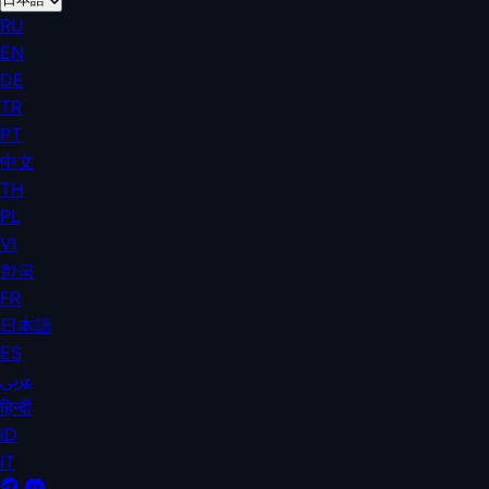
RU
EN
DE
TR
PT
中文
TH
PL
VI
한국
FR
日本語
ES
عربي
हिन्दी
ID
IT