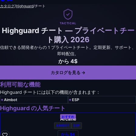
カタログ
/
Highguard
/
チート
TACTICAL
Highguard チート — プライベートチー
ト購入 2026
信頼できる開発者からの 1 プライベートチート。定期更新、サポート、
即時配信。
から 4$
カタログを見る →
利用可能な機能
Highguard チートには以下の機能が含まれます：
✦
✦
Aimbot
ESP
Highguard の人気チート
おすすめ
Arcane
AIMBOT
ESP
から $4