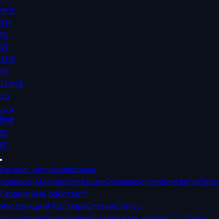
中文
TH
PL
VI
한국
FR
日本語
ES
عربي
हिन्दी
ID
IT
Каталог читов
Цифровые
товары
DMA
Новости
Акции
Отзывы
Услуги
Контакты
Прод
Гарантии
Не работает?
Инструкции
FAQ
Гайды
Статьи
Статус
продуктов
Приложение
Поддержать проект
Поиск