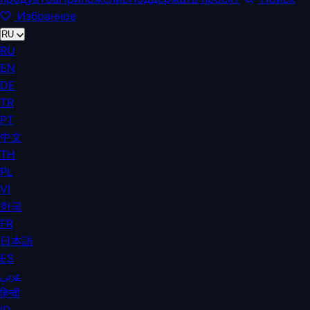
Избранное
RU
RU
EN
DE
TR
PT
中文
TH
PL
VI
한국
FR
日本語
ES
عربي
हिन्दी