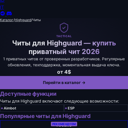
ID
IT
Каталог
/
Highguard
/
Читы
TACTICAL
Читы для Highguard — купить
приватный чит 2026
1 приватных читов от проверенных разработчиков. Регулярные
обновления, техподдержка, моментальная выдача ключа.
от 4$
Перейти в каталог →
Доступные функции
Читы для Highguard включают следующие возможности:
✦
✦
Aimbot
ESP
Популярные читы для Highguard
Arcane
РЕКОМЕНДУЕМ