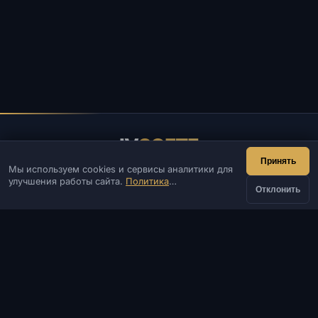
IV
SOFTE
Принять
Мы используем cookies и сервисы аналитики для
IVSOFTE — магазин программного обеспечения.
улучшения работы сайта.
Политика
Оказываем услуги запуска и установки ПО.
Отклонить
конфиденциальности
КОНТАКТЫ
Админ
Чат
Новости
Discord
Email
Разработка сайтов и ботов