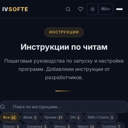
IV
SOFTE
RU
ИНСТРУКЦИИ
Инструкции по читам
Пошаговые руководства по запуску и настройке
программ. Добавляем инструкции от
разработчиков.
62
2
27
1
3
Все
Bleak
Прочее
DH
SMG / Chams
3
2
3
14
7
Desync
Unnamed
Memez
Mason
Covcheg