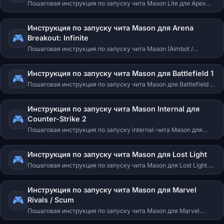
Пошаговая инструкция по запуску чита Mason Lite для Apex
Legends. Запуск с USB-флешки, перезагрузка, выбор версии
Steam/Origin, горячие клавиши.
Инструкция по запуску чита Mason для Arena
🎮
Breakout: Infinite
Пошаговая инструкция по запуску чита Mason (Aimbot /
Internal) для Arena Breakout: Infinite. Запуск с USB-флешки,
перезагрузка, горячие клавиши аимбота.
Инструкция по запуску чита Mason для Battlefield 1
🎮
Пошаговая инструкция по запуску чита Mason для Battlefield 1.
Оконный режим, инжект через лоадер, открытие меню
клавишей INSERT.
Инструкция по запуску чита Mason Internal для
🎮
Counter-Strike 2
Пошаговая инструкция по запуску internal-чита Mason для
CS2. Инжект при запущенной игре, открытие меню клавишей
Insert.
Инструкция по запуску чита Mason для Lost Light
🎮
Пошаговая инструкция по запуску чита Mason для Lost Light.
Оконный режим, инжект, горячие клавиши Wallhack/Chams.
Инструкция по запуску чита Mason для Marvel
🎮
Rivals / Scum
Пошаговая инструкция по запуску чита Mason для Marvel
Rivals и Scum. Оконный режим, инжект через лоадер,