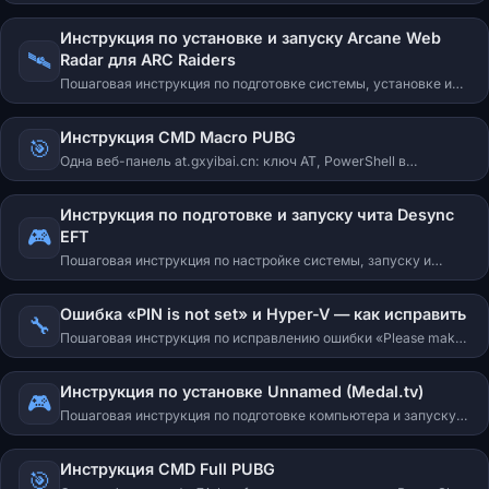
для PUBG ESP, PUBG Full и The Midnight Walkers. Настройка
оверлея Nvidia или SteelSeries GG Sonar, активация ключа,
Инструкция по установке и запуску Arcane Web
решение типичных ошибок.
🛰️
Radar для ARC Raiders
Пошаговая инструкция по подготовке системы, установке и
запуску Arcane Web Radar для ARC Raiders. Активация ключа,
открытие радара в браузере, решение типичных ошибок.
Инструкция CMD Macro PUBG
🎯
Одна веб-панель at.gxyibai.cn: ключ AT, PowerShell в
проводнике, настройка отдачи; VT-x и видео.
Инструкция по подготовке и запуску чита Desync
🎮
EFT
Пошаговая инструкция по настройке системы, запуску и
использованию чита Desync для Escape from Tarkov.
Подготовка, первый запуск, основной запуск, действия при
Ошибка «PIN is not set» и Hyper-V — как исправить
HWID-бане.
🔧
Пошаговая инструкция по исправлению ошибки «Please make
sure PIN is not set in Windows sign-in options and manually
disable Hyper-V». Актуально для читов Arcane и Ancient.
Инструкция по установке Unnamed (Medal.tv)
🎮
Пошаговая инструкция по подготовке компьютера и запуску
читов Unnamed для ARC Raiders, Arena Breakout: Infinite (ABI),
Valorant и Apex Legends. Требуется Medal.tv.
Инструкция CMD Full PUBG
🎯