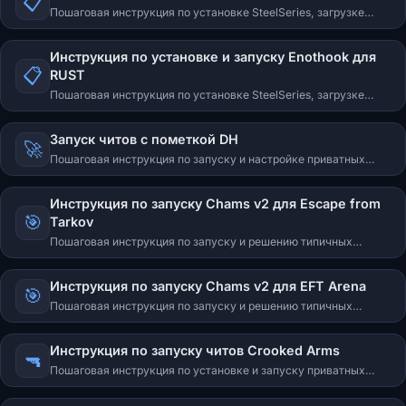
📋
Пошаговая инструкция по установке SteelSeries, загрузке
Loader, отключению Secure Boot и TPM, а также запуску Bleak
для RUST.
Инструкция по установке и запуску Enothook для
📋
RUST
Пошаговая инструкция по установке SteelSeries, загрузке
Loader, отключению Secure Boot и TPM, а также запуску
Enothook для RUST.
Запуск читов с пометкой DH
🚀
Пошаговая инструкция по запуску и настройке приватных
читов с пометкой DH (Dream Hack).
Инструкция по запуску Chams v2 для Escape from
🎯
Tarkov
Пошаговая инструкция по запуску и решению типичных
ошибок приватного чита Chams v2 (++) для Escape from
Tarkov. Скачивание лоадера, активация, инжект, Windows 11.
Инструкция по запуску Chams v2 для EFT Arena
🎯
Пошаговая инструкция по запуску и решению типичных
ошибок приватного чита Chams v2 (++) для Escape from
Tarkov: Arena. Скачивание лоадера, активация, инжект,
Инструкция по запуску читов Crooked Arms
Windows 11.
🔫
Пошаговая инструкция по установке и запуску приватных
читов Crooked Arms. Скачивание лаунчера, регистрация,
активация ключа, запуск чита. Решение ошибок: Failed to