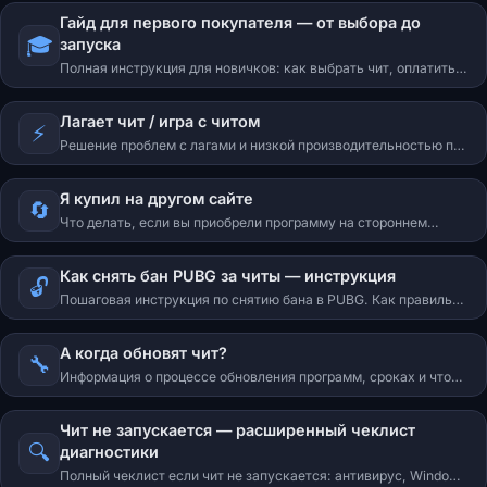
Гайд для первого покупателя — от выбора до
🎓
запуска
Полная инструкция для новичков: как выбрать чит, оплатить,
скачать, активировать и запустить. Всё в одном месте.
Лагает чит / игра с читом
⚡
Решение проблем с лагами и низкой производительностью при
использовании программ.
Я купил на другом сайте
🔄
Что делать, если вы приобрели программу на стороннем
ресурсе и столкнулись с проблемами.
Как снять бан PUBG за читы — инструкция
🔓
Пошаговая инструкция по снятию бана в PUBG. Как правильно
подать обращение в поддержку KRAFTON и увеличить шансы
на разблокировку аккаунта.
А когда обновят чит?
🔧
Информация о процессе обновления программ, сроках и что
делать во время ожидания.
Чит не запускается — расширенный чеклист
🔍
диагностики
Полный чеклист если чит не запускается: антивирус, Windows