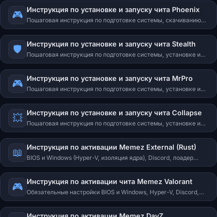
решение ошибок timestamp / bad_timestamp / session_invalid.
Инструкция по установке и запуску чита Phoenix
🎮
Пошаговая инструкция по подготовке системы, скачиванию
лоадера, активации ключа и запуску чита Phoenix. Решение
распространённых проблем.
Инструкция по установке и запуску чита Stealth
🛡️
Пошаговая инструкция по подготовке системы, установке и
запуску чита Stealth. Системные требования, решение ошибок
загрузчика, восстановление загрузочного раздела.
Инструкция по установке и запуску чита MrPro
🎮
Пошаговая инструкция по подготовке системы, установке и
запуску чита MrPro. Системные требования, настройка
спуфера, решение ошибок загрузчика, восстановление
Инструкция по установке и запуску чита Collapse
загрузочного раздела.
💥
Пошаговая инструкция по подготовке системы, установке и
запуску чита Collapse. Системные требования, решение
ошибок загрузчика, игровые ошибки, восстановление
Инструкция по активации Memez External (Rust)
загрузочного раздела.
📖
BIOS и Windows (Hyper-V, изоляция ядра), Discord, лоадер
colortune.ru, Defender Control, типичные ошибки.
Инструкция по активации чита Memez Valorant
🎮
Обязательные настройки BIOS и Windows, Hyper-V, Discord,
установка лаунчера colortune.ru, управление и решение
типовых ошибок.
Инструкция по активации Memez DayZ