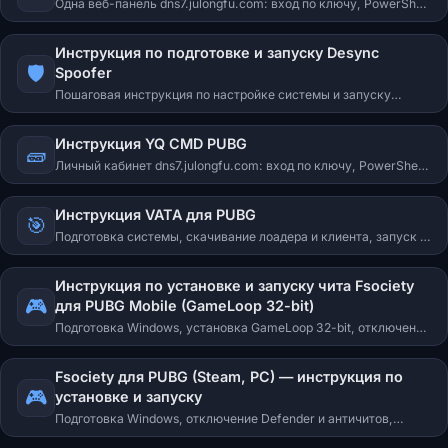
Одна веб-панель dns7.julongfu.com: вход по ключу, PowerShell
от имени администратора, настройка ESP/аимбота и горячие
клавиши F1–F5.
Инструкция по подготовке и запуску Desync
🛡
Spoofer
Пошаговая инструкция по настройке системы и запуску
Desync Spoofer. Подготовка, первый запуск, основные шаги
для BE / EAC / VANGUARD / FACEIT.
Инструкция YQ CMD PUBG
🧱
Личный кабинет dns7.julongfu.com: вход по ключу, PowerShell
от имени администратора, включение wallhack и настройка
антиотдачи 0–100%.
Инструкция VATA для PUBG
🎯
Подготовка системы, скачивание лоадера и клиента, запуск с
USB-флешки (физической или виртуальной) и решение ошибок
vanguard/faceit/vbox.
Инструкция по установке и запуску чита Fsociety
🎮
для PUBG Mobile (GameLoop 32-bit)
Подготовка Windows, установка GameLoop 32-bit, отключение
Defender и античитов, порядок запуска лоадера, частые
ошибки timestamp / bad_timestamp / session_invalid и их
Fsociety для PUBG (Steam, PC) — инструкция по
решение.
🎮
установке и запуску
Подготовка Windows, отключение Defender и античитов,
правильный порядок запуска лоадера, нажатие F5 в игре и