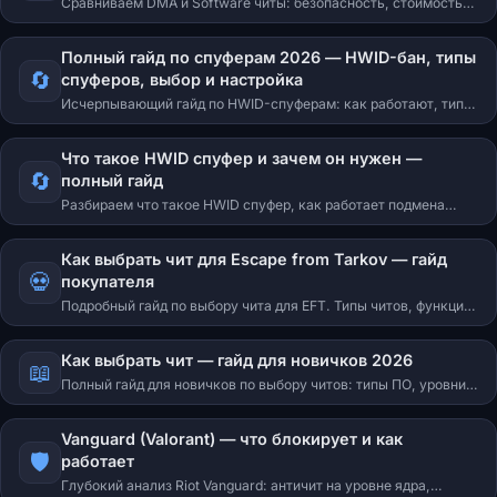
Сравниваем DMA и Software читы: безопасность, стоимость,
функции, сложность. Разбираемся когда выбрать аппаратный,
а когда программный подход.
Полный гайд по спуферам 2026 — HWID-бан, типы
🔄
спуферов, выбор и настройка
Исчерпывающий гайд по HWID-спуферам: как работают, типы
(temporary, permanent, firmware, DMA), когда нужен, как
выбрать и настроить. Всё о HWID-банах.
Что такое HWID спуфер и зачем он нужен —
🔄
полный гайд
Разбираем что такое HWID спуфер, как работает подмена
железа, когда нужен спуфер и какой выбрать. Гайд для
новичков.
Как выбрать чит для Escape from Tarkov — гайд
💀
покупателя
Подробный гайд по выбору чита для EFT. Типы читов, функции,
DMA vs софт, радары, ESP, аимбот. Какой чит для Таркова
выбрать в 2026 году.
Как выбрать чит — гайд для новичков 2026
📖
Полный гайд для новичков по выбору читов: типы ПО, уровни
безопасности, античиты, бюджеты и пошаговый алгоритм
выбора.
Vanguard (Valorant) — что блокирует и как
🛡️
работает
Глубокий анализ Riot Vanguard: античит на уровне ядра,