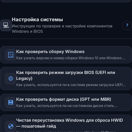
Defender, .NET, Visual C++, совместимость, права
администратора, драйверы и другие причины.
Настройка системы
💻
7
Инструкции по проверке и настройке компонентов
Windows и BIOS
Как проверить сборку Windows
🪟
Как узнать версию и номер сборки Windows 10 или Windows 11
(например 20H2, 21H2, 22H2).
Как проверить режим загрузки BIOS (UEFI или
⚙️
Legacy)
Как узнать, используется ли в системе режим загрузки UEFI
или Legacy (BIOS).
Как проверить формат диска (GPT или MBR)
💾
Как узнать, используется ли на системном диске стиль
разделов GPT или MBR.
Чистая переустановка Windows для сброса HWID
💿
— пошаговый гайд