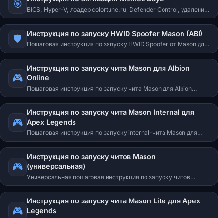
🎯
BIOS, Hyper-V, лоадер colortune.ru, Defender Control, удаление
античитов, первый запуск и F2 в игре.
Инструкция по запуску HWID Spoofer Mason (ABI)
🛡️
Пошаговая инструкция по запуску HWID Spoofer от Mason для
Arena Breakout: Infinite. Подготовка USB-флешки, процедура
инжекта и решение типичных проблем.
Инструкция по запуску чита Mason для Albion
🎮
Online
Пошаговая инструкция по запуску чита Mason для Albion
Online. Настройка оконного режима, процедура инжекта,
управление радаром и сохранение настроек.
Инструкция по запуску чита Mason Internal для
🎮
Apex Legends
Пошаговая инструкция по запуску internal-чита Mason для
Apex Legends. Запуск с USB-флешки, инжект, открытие меню
клавишей F2.
Инструкция по запуску читов Mason
🎮
(универсальная)
Универсальная пошаговая инструкция по запуску читов
Mason для игр: Apex Legends Full, Arma 3, Battlefield 2042, Call
of Duty BO7, CS2, DayZ, Dead by Daylight, Deadlock, EFT,
Инструкция по запуску чита Mason Lite для Apex
Fortnite, GTA V, Hell Let Loose, Hunt: Showdown, Rust Full,
🎮
Legends
Unturned, War Thunder, Warface.