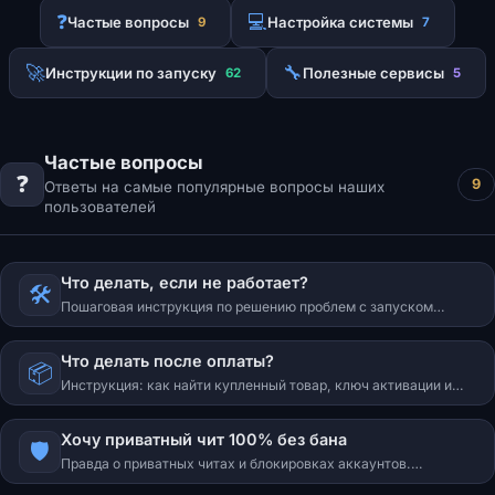
❓
💻
Частые вопросы
Настройка системы
9
7
🚀
🔧
Инструкции по запуску
Полезные сервисы
62
5
Частые вопросы
❓
9
Ответы на самые популярные вопросы наших
пользователей
Что делать, если не работает?
🛠️
Пошаговая инструкция по решению проблем с запуском
программного обеспечения. Отключение антивируса,
защитных служб и античитов.
Что делать после оплаты?
📦
Инструкция: как найти купленный товар, ключ активации и
ссылку на скачивание после оплаты на IVSOFTE.
Хочу приватный чит 100% без бана
🛡️
Правда о приватных читах и блокировках аккаунтов.
Рекомендации по безопасному использованию.