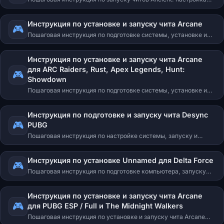
оверлеев (NVidia App/SteelSeries для обычных игр и
Medal/Discord для Apex/ARC Raiders/Delta Force), запуск
Инструкция по установке и запуску чита Arcane
лоадера, системные требования и решение частых ошибок
🎮
Пошаговая инструкция по подготовке системы, установке и
(FAQ).
запуску чита Arcane. Настройка видеокарты, активация
ключа, решение типичных ошибок.
Инструкция по установке и запуску чита Arcane
для ARC Raiders, Rust, Apex Legends, Hunt:
🎮
Showdown
Пошаговая инструкция по подготовке системы, установке и
запуску чита Arcane для ARC Raiders, Rust, Apex Legends и
Hunt: Showdown. Настройка оверлея Discord/Medal, активация
Инструкция по подготовке и запуску чита Desync
ключа, решение типичных ошибок.
🎮
PUBG
Пошаговая инструкция по настройке системы, запуску и
использованию чита Desync для PUBG. Подготовка, первый
запуск, основной запуск, действия при HWID-бане.
Инструкция по установке Unnamed для Delta Force
🎮
Пошаговая инструкция по подготовке компьютера, запуску
чита Unnamed для Delta Force через Steam и Official/WeGame
Launcher. Устранение ошибок и вылетов.
Инструкция по установке и запуску чита Arcane
🎮
для PUBG ESP / Full и The Midnight Walkers
Пошаговая инструкция по установке и запуску чита Arcane