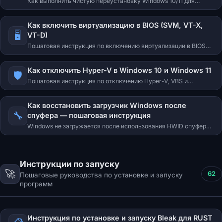
Как выполнить чистую переустановку Windows 10/11 для
полного сброса HWID после бана. Подготовка флешки,
настройка BIOS, установка и первичная настройка.
Как включить виртуализацию в BIOS (SVM, VT-X,
🖥️
VT-D)
Пошаговая инструкция по включению виртуализации в BIOS
для процессоров Intel (VT-x, VT-d) и AMD (SVM).
Как отключить Hyper-V в Windows 10 и Windows 11
🛡️
Пошаговая инструкция по отключению Hyper-V, VBS и
связанных компонентов виртуализации в Windows.
Как восстановить загрузчик Windows после
🔧
спуфера — пошаговая инструкция
Windows не загружается после использования HWID спуфера?
Пошаговая инструкция по восстановлению загрузочного EFI-
раздела через командную строку с загрузочной флешки.
Инструкции по запуску
🚀
62
Пошаговые руководства по установке и запуску
программ
Инструкция по установке и запуску Bleak для RUST