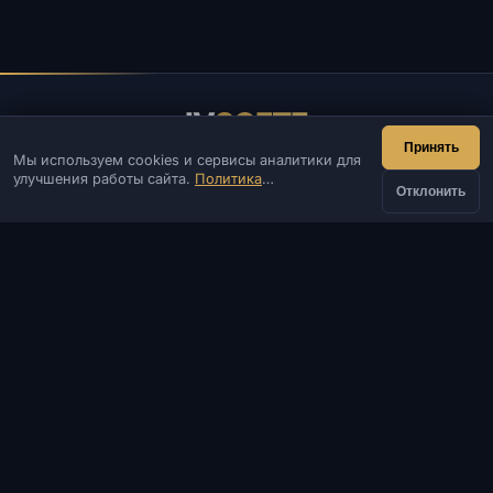
IV
SOFTE
Принять
Мы используем cookies и сервисы аналитики для
IVSOFTE — магазин программного обеспечения.
улучшения работы сайта.
Политика
Оказываем услуги запуска и установки ПО.
Отклонить
конфиденциальности
КОНТАКТЫ
Админ
Чат
Новости
Discord
Email
Разработка сайтов и ботов
КАТАЛОГ