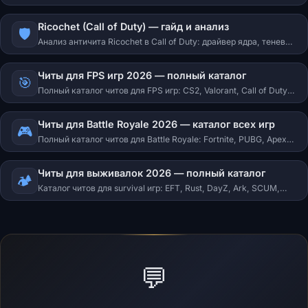
постоянный мониторинг, что обнаруживает и аппаратные
баны.
Ricochet (Call of Duty) — гайд и анализ
🛡️
Анализ античита Ricochet в Call of Duty: драйвер ядра, теневые
баны, методы обнаружения и HWID баны.
Читы для FPS игр 2026 — полный каталог
🎯
Полный каталог читов для FPS игр: CS2, Valorant, Call of Duty,
R6S, Delta Force, THE FINALS и другие.
Читы для Battle Royale 2026 — каталог всех игр
🎮
Полный каталог читов для Battle Royale: Fortnite, PUBG, Apex
Legends, Warzone, Free Fire.
Читы для выживалок 2026 — полный каталог
🏕️
Каталог читов для survival игр: EFT, Rust, DayZ, Ark, SCUM,
Gray Zone Warfare и другие.
💬