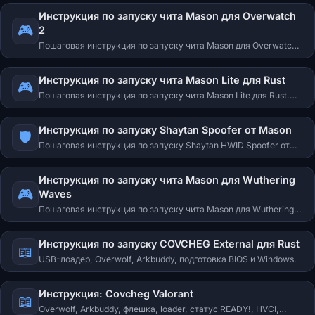
открытие меню клавишей INSERT.
Инструкция по запуску чита Mason для Overwatch
🎮
2
Пошаговая инструкция по запуску чита Mason для Overwatch
2. Оконный режим, инжект через лоадер, открытие меню
клавишей INSERT.
Инструкция по запуску чита Mason Lite для Rust
🎮
Пошаговая инструкция по запуску чита Mason Lite для Rust.
Запуск с USB-флешки, настройка Occlusion Culling, ESP и
особенности работы.
Инструкция по запуску Shaytan Spoofer от Mason
🛡️
Пошаговая инструкция по запуску Shaytan HWID Spoofer от
Mason. Запуск с USB-флешки, проверка работоспособности,
отключение уязвимых драйверов.
Инструкция по запуску чита Mason для Wuthering
🎮
Waves
Пошаговая инструкция по запуску чита Mason для Wuthering
Waves. Оконный режим, перезагрузка ПК, двойной инжект,
открытие меню клавишей F1.
Инструкция по запуску COVCHEG External для Rust
📖
USB-лоадер, Overwolf, Arkbuddy, подготовка BIOS и Windows.
Инструкция: Covcheg Valorant
📖
Overwolf, Arkbuddy, флешка, loader, статус READY!, HVCI,