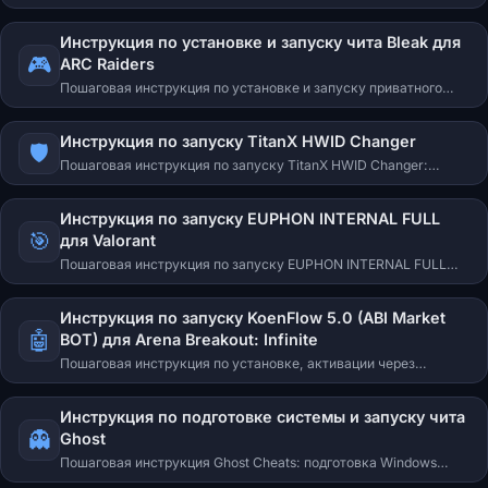
запуску Portal Permanent HWID Spoofer. Переустановка
Windows, перепрошивка BIOS, TPM-спуфинг, решение
Инструкция по установке и запуску чита Bleak для
типичных проблем.
🎮
ARC Raiders
Пошаговая инструкция по установке и запуску приватного
чита Bleak Reborn для ARC Raiders. Скачивание лоадера,
активация ключа, горячие клавиши.
Инструкция по запуску TitanX HWID Changer
🛡️
Пошаговая инструкция по запуску TitanX HWID Changer:
первый старт лоадера, отключение защитных механизмов
Windows, обход Vulnerable Driver Blocklist и Core Isolation,
Инструкция по запуску EUPHON INTERNAL FULL
решение ошибок запуска, MAC-адаптера, EAC/BE/Vanguard и
🎯
для Valorant
Secure Boot.
Пошаговая инструкция по запуску EUPHON INTERNAL FULL
для Valorant: регистрация на blossom.re, авторизация лоадера,
обход блокировок через WARP 1.1.1.1, подготовка системы
Инструкция по запуску KoenFlow 5.0 (ABI Market
(Visual C++, DirectX, отключение Windows Defender) и решение
🤖
BOT) для Arena Breakout: Infinite
типичных ошибок.
Пошаговая инструкция по установке, активации через
koenflow.com и настройке KoenFlow 5.0: подготовка системы,
разрешение игры, настройки Ammo / Trading, восемь регионов
Инструкция по подготовке системы и запуску чита
сканирования.
👻
Ghost
Пошаговая инструкция Ghost Cheats: подготовка Windows
(антивирус, защита в реальном времени, защита на основе