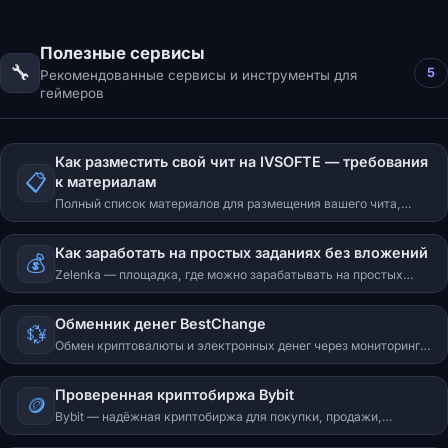
репутации), активация ключа на ghost-cheats.com/loader,
запуск лаунчера, инжект и открытие меню на INSERT. Едина
для всех продуктов Ghost.
Полезные сервисы
🔧
5
Рекомендованные сервисы и инструменты для
геймеров
Как разместить свой чит на IVSOFTE — требования
📋
к материалам
Полный список материалов для размещения вашего чита,
спуфера или бота на сайте IVSOFTE. Форматы, требования,
примеры — всё в одном месте.
Как заработать на простых заданиях без вложений
💰
Zelenka — площадка, где можно зарабатывать на простых
заданиях: без вложений, без сложных навыков, с
моментальной оплатой сразу после проверки. Рассказываем,
Обменник денег BestChange
как начать и сколько реально получать.
💱
Обмен криптовалюты и электронных денег через мониторинг
обменников BestChange.
Проверенная криптобиржа Bybit
🪙
Bybit — надёжная криптобиржа для покупки, продажи,
хранения и обмена криптовалюты. P2P без комиссий,