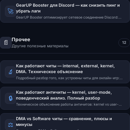
поддержка рублей и российских банков.
GearUP Booster для Discord — как снизить пинг и
🚀
убрать лаги
GearUP Booster оптимизирует сетевое соединение Discord:
снижает пинг, устраняет обрывы в голосовых каналах и
улучшает качество связи.
Прочее
📄
12
Другие полезные материалы
Как работают читы — internal, external, kernel,
🔬
DMA. Техническое объяснение
Подробный разбор того, как устроены читы для онлайн-игр:
типы инъекций, external vs internal, kernel-level, оверлеи,
чтение памяти, драйверы. Объяснение для новичков.
Как работают античиты — kernel, user-mode,
🔒
поведенческий анализ. Полный разбор
Техническое объяснение работы античитов: kernel vs user-
mode, Ring 0, подписи драйверов, поведенческий анализ,
серверные проверки. Обзорная статья.
DMA vs Software читы — сравнение, плюсы и
⚖️
минусы