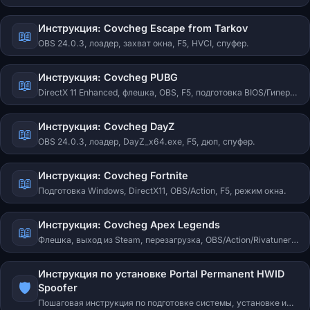
типовые ошибки.
Инструкция: Covcheg Escape from Tarkov
📖
OBS 24.0.3, лоадер, захват окна, F5, HVCI, спуфер.
Инструкция: Covcheg PUBG
📖
DirectX 11 Enhanced, флешка, OBS, F5, подготовка BIOS/Гипер-
V/GPT.
Инструкция: Covcheg DayZ
📖
OBS 24.0.3, лоадер, DayZ_x64.exe, F5, дюп, спуфер.
Инструкция: Covcheg Fortnite
📖
Подготовка Windows, DirectX11, OBS/Action, F5, режим окна.
Инструкция: Covcheg Apex Legends
📖
Флешка, выход из Steam, перезагрузка, OBS/Action/Rivatuner,
F5, подготовка системы.
Инструкция по установке Portal Permanent HWID
🛡️
Spoofer
Пошаговая инструкция по подготовке системы, установке и