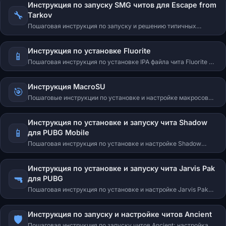
Инструкция по запуску SMG читов для Escape from
launch, HWID, VT-X, Hyper-V, Secure Boot.
🔧
Tarkov
Пошаговая инструкция по запуску и решению типичных
ошибок приватных читов SMG (Chams, Authority, Sky, Trainer,
SMG Radar и др.) для Escape from Tarkov.
Инструкция по установке Fluorite
📱
Пошаговая инструкция по установке IPA файла чита Fluorite на
iPhone. Подходит для Mobile Legends и Free Fire. iTunes,
3uTools, Sideloadly, режим разработчика, решение проблем.
Инструкция MacroSU
🎯
Пошаговые инструкции по установке и настройке макросов
MacroSU для Apex Legends, PUBG, Rust, Rainbow Six Siege и CS
2.
Инструкция по установке и запуску чита Shadow
📱
для PUBG Mobile
Пошаговая инструкция по установке и настройке Shadow
Bypass для PUBG Mobile на эмуляторах LDPlayer 9, MuMu
Player 12 и BlueStacks 5. Скачивание, настройка эмулятора,
Инструкция по установке и запуску чита Jarvis Pak
запуск чита.
🔫
для PUBG
Пошаговая инструкция по установке и настройке Jarvis Pak
для PUBG: скачивание, подготовка системы, запуск,
настройки и решение возможных ошибок.
Инструкция по запуску и настройке читов Ancient
🛡️
Пошаговая инструкция по запуску читов Ancient: настройка