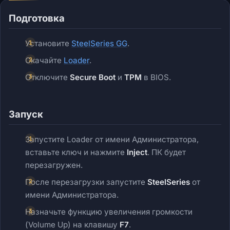
Подготовка
Установите
SteelSeries GG
.
Скачайте
Loader
.
Отключите
Secure Boot
и
TPM
в BIOS.
Запуск
Запустите Loader от имени Администратора,
вставьте ключ и нажмите
Inject
. ПК будет
перезагружен.
После перезагрузки запустите
SteelSeries
от
имени Администратора.
Назначьте функцию увеличения громкости
(Volume Up) на клавишу
F7
.