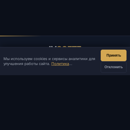
IV
SOFTE
Принять
Мы используем cookies и сервисы аналитики для
IVSOFTE — магазин программного обеспечения.
улучшения работы сайта.
Политика
Оказываем услуги запуска и установки ПО.
Отклонить
конфиденциальности
КОНТАКТЫ
Админ
Чат
Новости
Discord
Email
Разработка сайтов и ботов