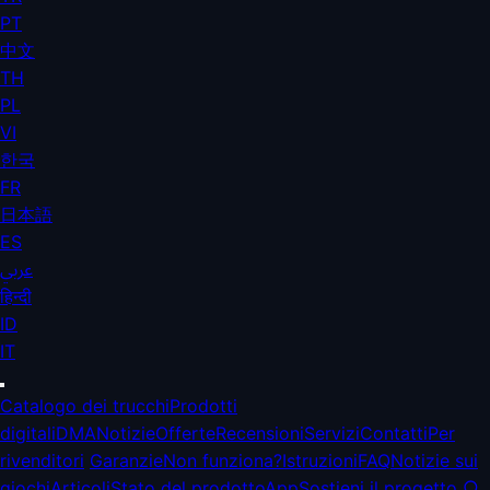
PT
中文
TH
PL
VI
한국
FR
日本語
ES
عربي
हिन्दी
ID
IT
Catalogo dei trucchi
Prodotti
digitali
DMA
Notizie
Offerte
Recensioni
Servizi
Contatti
Per
rivenditori
Garanzie
Non funziona?
Istruzioni
FAQ
Notizie sui
giochi
Articoli
Stato del prodotto
App
Sostieni il progetto