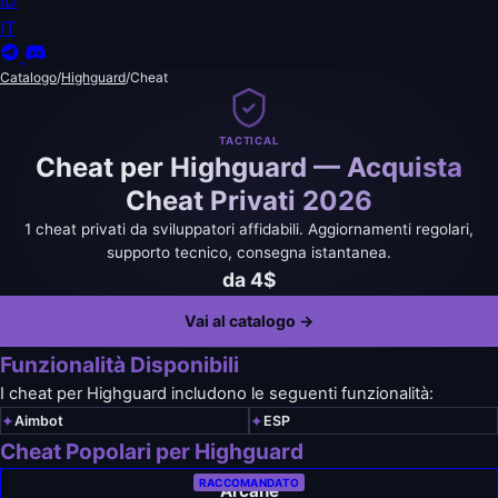
ID
IT
Catalogo
/
Highguard
/
Cheat
TACTICAL
Cheat per Highguard — Acquista
Cheat Privati 2026
1 cheat privati da sviluppatori affidabili. Aggiornamenti regolari,
supporto tecnico, consegna istantanea.
da 4$
Vai al catalogo →
Funzionalità Disponibili
I cheat per Highguard includono le seguenti funzionalità:
✦
✦
Aimbot
ESP
Cheat Popolari per Highguard
RACCOMANDATO
Arcane