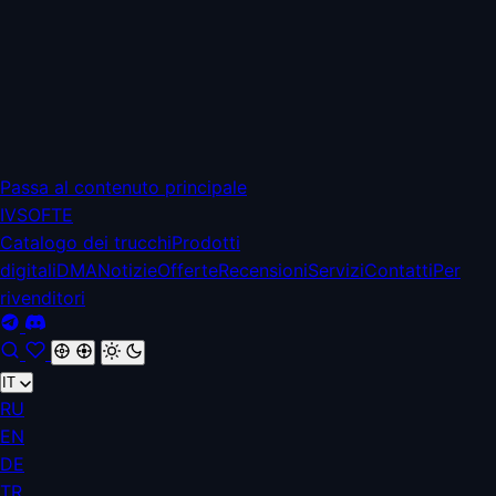
Passa al contenuto principale
IV
SOFTE
Catalogo dei trucchi
Prodotti
digitali
DMA
Notizie
Offerte
Recensioni
Servizi
Contatti
Per
rivenditori
IT
RU
EN
DE
TR