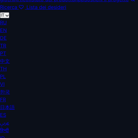
Ricerca
Lista dei desideri
IT
RU
EN
DE
TR
PT
中文
TH
PL
VI
한국
FR
日本語
ES
عربي
हिन्दी