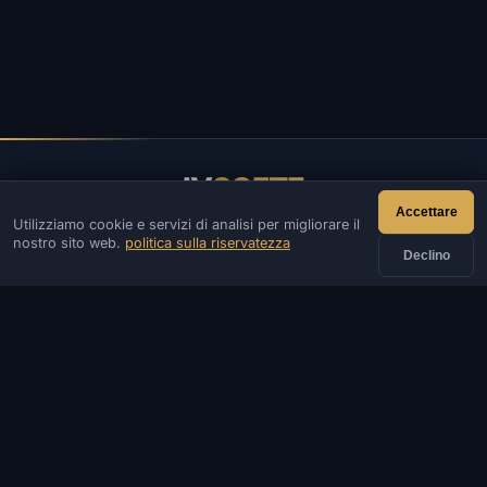
IV
SOFTE
Accettare
Utilizziamo cookie e servizi di analisi per migliorare il
IVSOFTE — negozio di software. Forniamo servizi di
nostro sito web.
politica sulla riservatezza
installazione e lancio di software.
Declino
CONTATTI
Ammin
Chiacchierata
Notizia
Discord
Email
Sviluppo di siti e bot