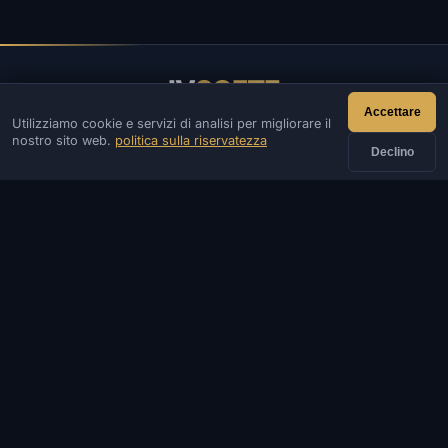
IV
SOFTE
Accettare
Utilizziamo cookie e servizi di analisi per migliorare il
IVSOFTE — negozio di software. Forniamo servizi di
nostro sito web.
politica sulla riservatezza
installazione e lancio di software.
Declino
CONTATTI
Ammin
Chiacchierata
Notizia
Discord
Email
Sviluppo di siti e bot
CATALOGARE