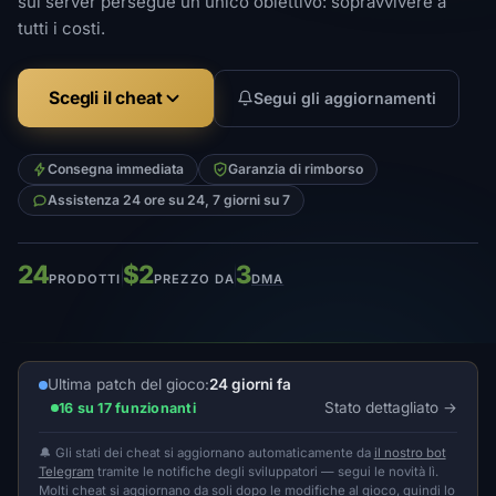
sul server persegue un unico obiettivo: sopravvivere a
tutti i costi.
Scegli il cheat
Segui gli aggiornamenti
Consegna immediata
Garanzia di rimborso
Assistenza 24 ore su 24, 7 giorni su 7
24
$2
3
PRODOTTI
PREZZO DA
DMA
Ultima patch del gioco:
24 giorni fa
Stato dettagliato
16 su 17 funzionanti
🔔 Gli stati dei cheat si aggiornano automaticamente da
il nostro bot
Telegram
tramite le notifiche degli sviluppatori — segui le novità lì.
Molti cheat si aggiornano da soli dopo le modifiche al gioco, quindi lo