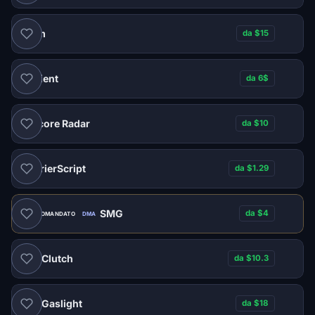
Naim
da $15
Ancient
da 6$
Labcore Radar
da $10
CourierScript
da $1.29
SMG
da $4
RACCOMANDATO
DMA
Clutch
da $10.3
DMA
Gaslight
da $18
DMA