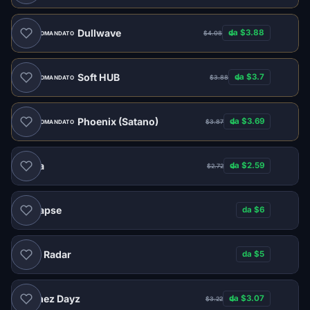
Dullwave
da $3.88
$4.08
RACCOMANDATO
Soft HUB
da $3.7
$3.88
RACCOMANDATO
Phoenix (Satano)
da $3.69
$3.87
RACCOMANDATO
Doza
da $2.59
$2.72
Collapse
da $6
Web Radar
da $5
Memez Dayz
da $3.07
$3.22