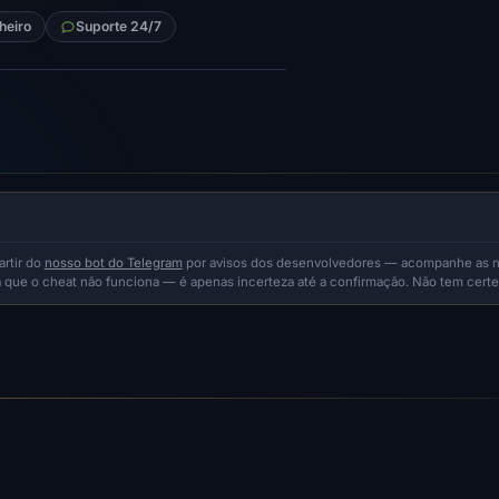
heiro
Suporte 24/7
artir do
nosso bot do Telegram
por avisos dos desenvolvedores — acompanhe as nov
ca que o cheat não funciona — é apenas incerteza até a confirmação. Não tem cert