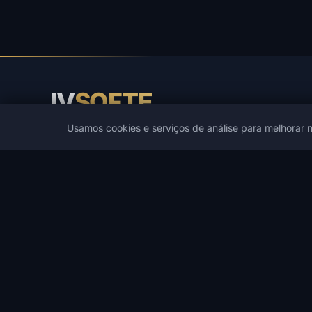
IV
SOFTE
Usamos cookies e serviços de análise para melhorar n
IVSOFTE — loja de software. Fornecemos serviços de
instalação e inicialização de software.
CATÁLOGO
JOGOS POPULARES
Catálogo
PUBG
Cheats de Jogos
Spoofers
Cheats DMA
Rust
Desenvolvedores
ARC Raiders
Ofertas
DayZ
Lista de Desejos
Arena Breakout Infinite
Pesquisa
Escape from Tarkov