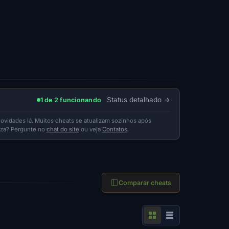
Status detalhado
1 de 2 funcionando
idades lá. Muitos cheats se atualizam sozinhos após
eza? Pergunte no
chat do site
ou veja
Contatos
.
Comparar cheats