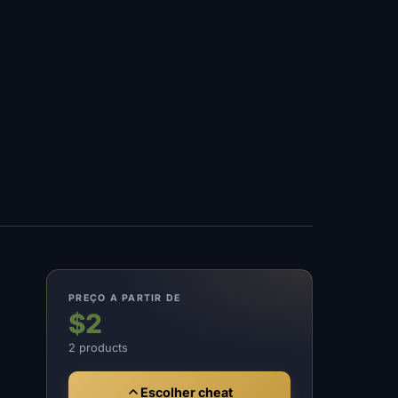
PREÇO A PARTIR DE
$2
2 products
Escolher cheat