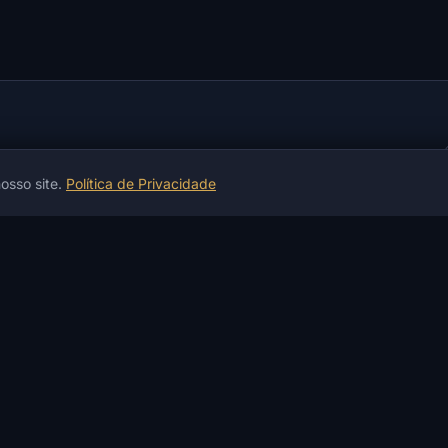
osso site.
Política de Privacidade
INFORMAÇÕES
AJUDA E PAGAMENTO
S
Notícias
Garantias
D
Notícias sobre jogos
Pagamento e Entrega
e
Artigos
Pagamento P2P
I
Instruções
Exchange de Cripto
A
Avaliações
Casa de Câmbio
P
Status dos Produtos
Não funciona?
P
Registro de Alterações
Serviços
A