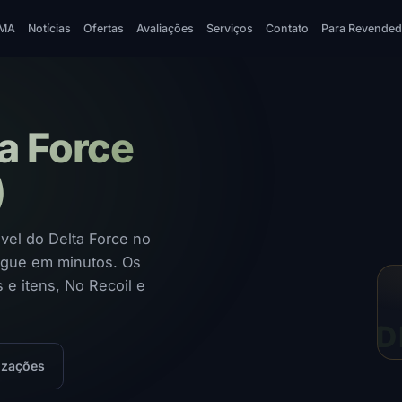
MA
Notícias
Ofertas
Avaliações
Serviços
Contato
Para Revended
a Force
)
vel do Delta Force no
jogue em minutos. Os
 e itens, No Recoil e
D
izações