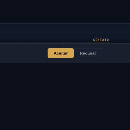
CONTATO
Admin
Chat
Notícias
Discord
Email
Aceitar
Recusar
Desenvolvimento de sites e bots
ERVIÇOS
LEGAL
esenvolvimento de sites
Termos de Serviço
 bots
Política de Privacidade
VSOFTE Pass
Política de Devolução
plicativo
Isenção de
rograma de Afiliados
Responsabilidade
ara Revendedores
Política de Cookies
poiar o Projeto
DMCA / Aviso de PI