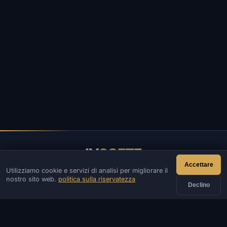
IV
SOFTE
Accettare
Utilizziamo cookie e servizi di analisi per migliorare il
IVSOFTE — negozio di software. Forniamo servizi di
nostro sito web.
politica sulla riservatezza
installazione e lancio di software.
Declino
CONTATTI
Ammin
Chiacchierata
Notizia
Discord