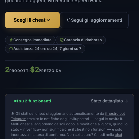
giocatori e oggetti, No Recoil e Speed ​​Hack.
Scegli il cheat
Segui gli aggiornamenti
Consegna immediata
Garanzia di rimborso
Assistenza 24 ore su 24, 7 giorni su 7
2
$2
PRODOTTI
PREZZO DA
Stato dettagliato
1 su 2 funzionanti
🔔 Gli stati dei cheat si aggiornano automaticamente da
il nostro bot
Telegram
tramite le notifiche degli sviluppatori — segui le novità lì.
Molti cheat si aggiornano da soli dopo le modifiche al gioco, quindi lo
stato «In verifica» non significa che il cheat non funzioni — è solo
incertezza in attesa di conferma. Non sei sicuro? Chiedi nella
chat