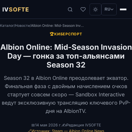
IV
SOFTE
RU
Каталог
/
Новости
/
Albion Online: Mid-Season Invasion Day — гонка за топ-альянсами Season 32
🏆
КИБЕРСПОРТ
Albion Online: Mid-Season Invasion
Day — гонка за топ-альянсами
Season 32
Season 32 в Albion Online преодолевает экватор.
Финальная фаза с двойным начислением очков
стартует совсем скоро — Sandbox Interactive
ведут эксклюзивную трансляцию ключевого PvP-
дня на AlbionTV.
📅
14 мая 2026 г.
✍️
Редакция IVSOFTE
🔗
Источник: Steam — Albion Online News