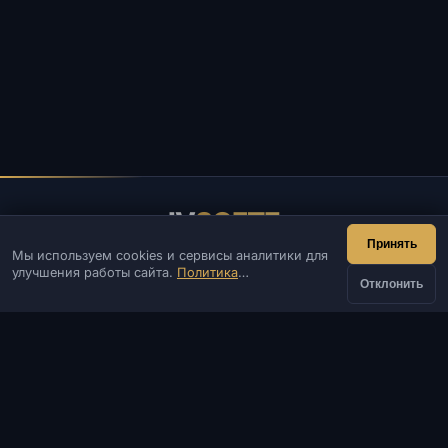
IV
SOFTE
Принять
Мы используем cookies и сервисы аналитики для
IVSOFTE — магазин программного обеспечения.
улучшения работы сайта.
Политика
Оказываем услуги запуска и установки ПО.
Отклонить
конфиденциальности
КОНТАКТЫ
Админ
Чат
Новости
Discord
Email
Разработка сайтов и ботов