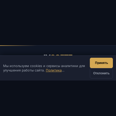
IV
SOFTE
Принять
Мы используем cookies и сервисы аналитики для
IVSOFTE — магазин программного обеспечения.
улучшения работы сайта.
Политика
Оказываем услуги запуска и установки ПО.
Отклонить
конфиденциальности
КОНТАКТЫ
Админ
Чат
Новости
Discord
Email
Разработка сайтов и ботов