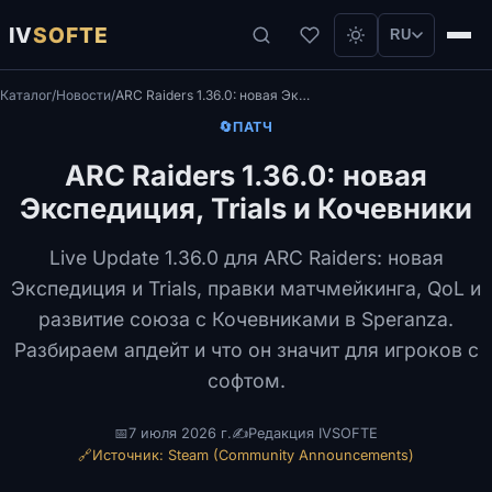
IV
SOFTE
RU
Каталог
/
Новости
/
ARC Raiders 1.36.0: новая Экспедиция, Trials и Кочевники
🔄
ПАТЧ
ARC Raiders 1.36.0: новая
Экспедиция, Trials и Кочевники
Live Update 1.36.0 для ARC Raiders: новая
Экспедиция и Trials, правки матчмейкинга, QoL и
развитие союза с Кочевниками в Speranza.
Разбираем апдейт и что он значит для игроков с
софтом.
📅
7 июля 2026 г.
✍️
Редакция IVSOFTE
🔗
Источник: Steam (Community Announcements)