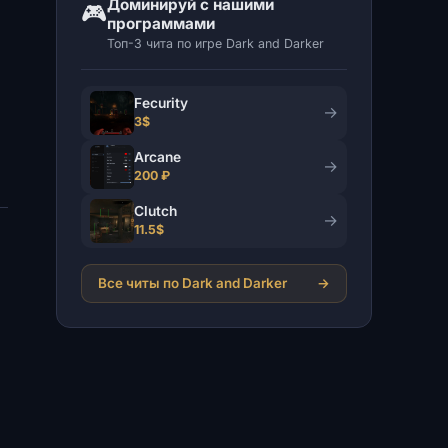
Доминируй с нашими
🎮
программами
Топ-3 чита по игре Dark and Darker
Fecurity
→
3$
Arcane
→
200 ₽
Clutch
→
11.5$
Все читы по Dark and Darker
→