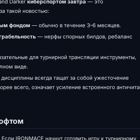
and Darker
киберспортом завтра
— это
за такой новостью:
вым фондом
— обычно в течение 3–6 месяцев.
играбельность
— нерфы спорных билдов, ребаланс
зательные для турнирной трансляции инструменты,
олном виде.
дисциплины всегда тащат за собой ужесточение
скорее всего, означает усиление встроенного античита
софтом
 Если IRONMACE начнут готовить игру к турнирному