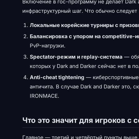
Включение в гос-программу не делает Dark 
инфраструктурный шаг. Что обычно следует 
Локальные корейские турниры с призо
Балансировка с упором на competitive-
PvP-нагрузки.
Spectator-режим и replay-система
— обя
которых у Dark and Darker сейчас нет в п
Anti-cheat tightening
— киберспортивные 
античита. В случае Dark and Darker это, 
IRONMACE.
Что это значит для игроков с 
Главное — третий и четвёртый пункты выше.