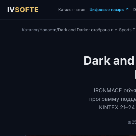
IV
SOFTE
Каталог читов
Цифровые товары
↗
Каталог
/
Новости
/
Dark and Darker отобрана в e-Sports T
Dark and
IRONMACE объяв
программу подде
KINTEX 21–24
📅
25