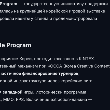
t Program
— государственную инициативу поддержки
лялась на крупнейшей корейской игровой выставке
провела ивенты у стенда и продемонстрировала
tle Program
приятие Кореи, проходит ежегодно в KINTEX.
ственный механизм при KOCCA (Korea Creative Content
частичное финансирование турниров
,
ирной инфраструктуре через корейские лиги.
ля
западной
игры. Исторически программа
, MMO, FPS. Включение extraction-данжна —