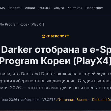
DMA
Новости
Акции
Отзывы
Услуги
Контакты
Продавцам
itle Program Кореи (PlayX4)
🏆
КИБЕРСПОРТ
 Darker отобрана в e-Spo
Program Кореи (PlayX4
или, что Dark and Darker включена в корейскую 
ржки киберспортивных дисциплин. Студия выставля
 мая 2026 — что это значит для игры и сцены экст
 мая 2026 г.
✍️
Редакция IVSOFTE
🔗
Источник: Steam — Dark and Da