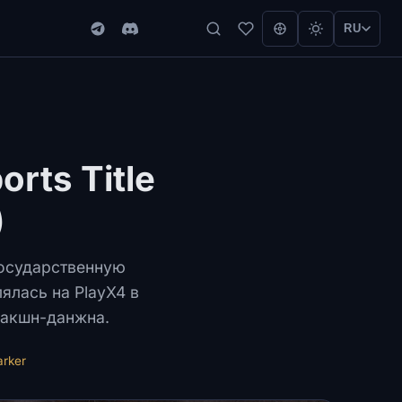
RU
rts Title
)
государственную
лась на PlayX4 в
ракшн-данжна.
rker