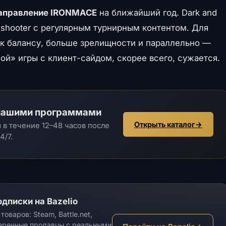
аправление IRONMACE
на ближайший год. Dark and
on-shooter с регулярным турнирным контентом. Для
к балансу, больше зрелищности и параллельно —
ой» игры с клиент-сайдом, скорее всего, сужается.
с нашими программами
Открыть каталог
→
в течение 12–48 часов после
4/7.
дписки на Bazelio
оваров: Steam, Battle.net,
веренные продавцы с реальными