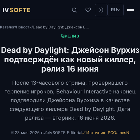
IV
SOFTE
RU
Каталог
/
Новости
/
Dead by Daylight: Джейсон Вурхиз подтверждён как новый киллер, релиз 16 июня
🚀
РЕЛИЗ
Dead by Daylight: Джейсон Вурхиз
подтверждён как новый киллер,
релиз 16 июня
После 13-часового стрима, проверившего
терпение игроков, Behaviour Interactive наконец
подтвердили Джейсона Вурхиза в качестве
следующего киллера Dead by Daylight. Дата
релиза — вторник, 16 июня 2026.
📅
23 мая 2026 г.
✍️
IVSOFTE Editorial
🔗
Источник: PCGamesN