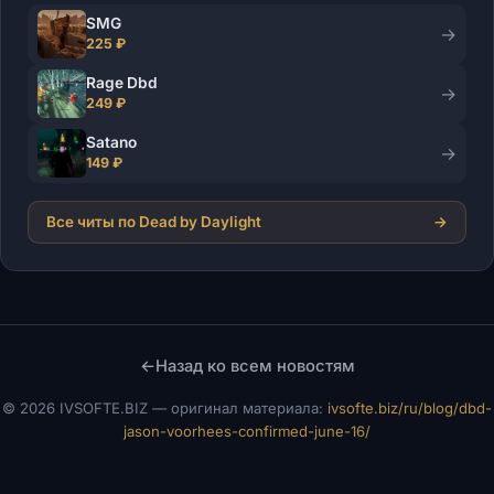
SMG
→
225 ₽
Rage Dbd
→
249 ₽
Satano
→
149 ₽
Все читы по Dead by Daylight
→
←
Назад ко всем новостям
©
2026 IVSOFTE.BIZ — оригинал материала:
ivsofte.biz/ru/blog/dbd-
jason-voorhees-confirmed-june-16/