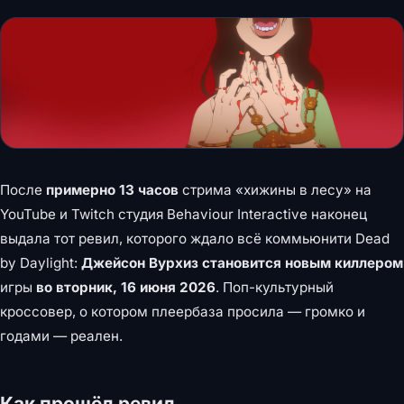
После
примерно 13 часов
стрима «хижины в лесу» на
YouTube и Twitch студия Behaviour Interactive наконец
выдала тот ревил, которого ждало всё коммьюнити Dead
by Daylight:
Джейсон Вурхиз становится новым киллером
игры
во вторник, 16 июня 2026
. Поп-культурный
кроссовер, о котором плеербаза просила — громко и
годами — реален.
Как прошёл ревил