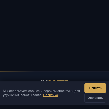
IV
SOFTE
Принять
Мы используем cookies и сервисы аналитики для
IVSOFTE — магазин программного обеспечения.
улучшения работы сайта.
Политика
Оказываем услуги запуска и установки ПО.
Отклонить
конфиденциальности
КОНТАКТЫ