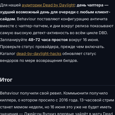
Для нашей
аудитории Dead by Daylight
:
день чаптера —
худший возможный день для очереди с любым клиент-
сайдом
. Behaviour поставляют конфигурацию античита
вместе с чаптер-патчем, и дни вокруг релиза показывают
самую высокую детект-активность во всём цикле DBD.
Запланируйте
48–72 часа простоя
вокруг 16 июня.
Проверьте статус провайдера, прежде чем включать.
Каталог
dead-by-daylight-hacks
обновляет статус
вендоров по мере возвращения билдов.
Итог
Behaviour получили свой ревил. Коммьюнити получило
киллера, о котором просило с 2016 года. 13-часовой стрим
станет мемом недели, но 16 июня это уже не будет иметь
значения — Джейсон Вурхиз впервые зайдёт в матч Dead