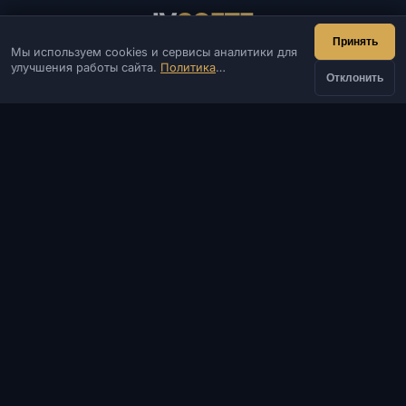
IV
SOFTE
Принять
Мы используем cookies и сервисы аналитики для
IVSOFTE — магазин программного обеспечения.
улучшения работы сайта.
Политика
Оказываем услуги запуска и установки ПО.
Отклонить
конфиденциальности
КОНТАКТЫ
Админ
Чат
Новости
Discord
Email
Разработка сайтов и ботов
КАТАЛОГ
ПОПУЛЯРНЫЕ ИГРЫ
ИНФОРМАЦИЯ