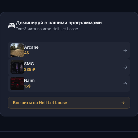
Доминируй с нашими программами
🎮
Топ-3 чита по игре Hell Let Loose
Arcane
→
4$
SMG
→
335 ₽
Naim
→
15$
Все читы по Hell Let Loose
→