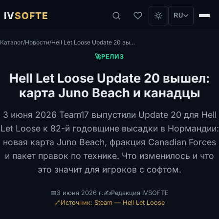
IV
SOFTE
RU
Каталог
/
Новости
/
Hell Let Loose Update 20 вышел: карта Juno Beach и канадцы
🚀
РЕЛИЗ
Hell Let Loose Update 20 вышел:
карта Juno Beach и канадцы
3 июня 2026 Team17 выпустили Update 20 для Hell
Let Loose к 82-й годовщине высадки в Нормандии:
новая карта Juno Beach, фракция Canadian Forces
и пакет правок по технике. Что изменилось и что
это значит для игроков с софтом.
📅
3 июня 2026 г.
✍️
Редакция IVSOFTE
🔗
Источник: Steam — Hell Let Loose