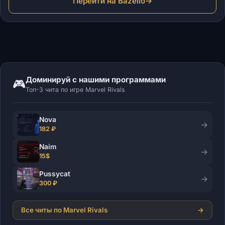
Перейти на Bazelio
→
Доминируй с нашими программами
🎮
Топ-3 чита по игре Marvel Rivals
Nova
→
182 ₽
Naim
→
15$
Pussycat
→
300 ₽
Все читы по Marvel Rivals
→