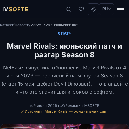
IV
SOFTE
RU
Каталог
/
Новости
/
Marvel Rivals: июньский патч и разгар Season 8
🔄
ПАТЧ
Marvel Rivals: июньский патч и
разгар Season 8
NetEase выпустила обновление Marvel Rivals от 4
июня 2026 — сервисный патч внутри Season 8
(старт 15 мая, дебют Devil Dinosaur). Что в апдейте
и что это значит для игроков с софтом.
📅
9 июня 2026 г.
✍️
Редакция IVSOFTE
🔗
Источник: Marvel Rivals — официальный сайт