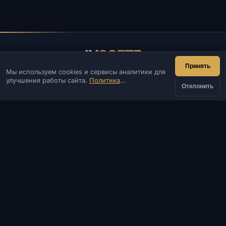
IV
SOFTE
Принять
Мы используем cookies и сервисы аналитики для
IVSOFTE — магазин программного обеспечения.
улучшения работы сайта.
Политика
Оказываем услуги запуска и установки ПО.
Отклонить
конфиденциальности
КОНТАКТЫ
Админ
Чат
Новости
Discord
Email
Разработка сайтов и ботов
КАТАЛОГ