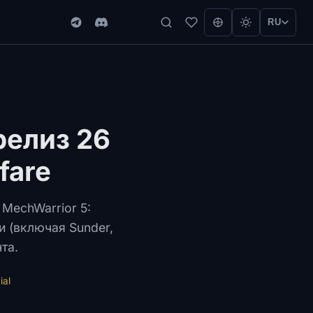
RU
релиз 26
fare
MechWarrior 5:
и (включая Sunder,
та.
ial