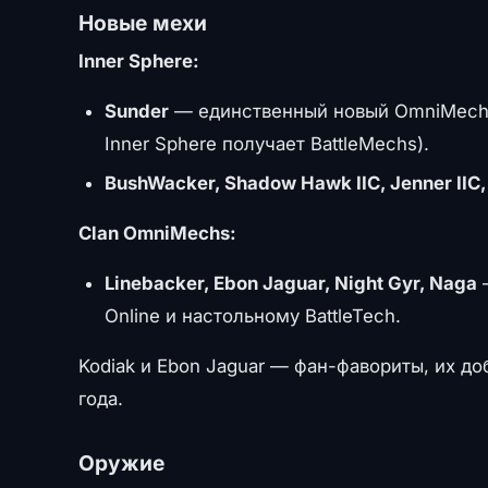
Новые мехи
Inner Sphere:
Sunder
— единственный новый OmniMech I
Inner Sphere получает BattleMechs).
BushWacker, Shadow Hawk IIC, Jenner IIC,
Clan OmniMechs:
Linebacker, Ebon Jaguar, Night Gyr, Naga
—
Online и настольному BattleTech.
Kodiak и Ebon Jaguar — фан-фавориты, их д
года.
Оружие