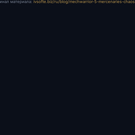
инал материала:
ivsofte.biz/ru/blog/mechwarrior-5-mercenaries-chao