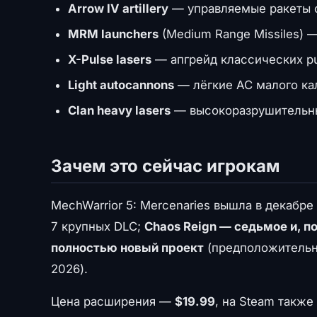
Arrow IV artillery
— управляемые ракеты с
MRM launchers
(Medium Range Missiles) 
X-Pulse lasers
— апгрейд классических pu
Light autocannons
— лёгкие AC малого кал
Clan heavy lasers
— высокоразрушительные
Зачем это сейчас игрокам
MechWarrior 5: Mercenaries вышла в декабре
7 крупных DLC;
Chaos Reign — седьмое и, п
полностью новый проект
(предположительн
2026).
Цена расширения —
$19.99
, на Steam также