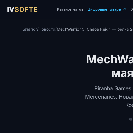
IV
SOFTE
Каталог читов
Цифровые товары
↗
Каталог
/
Новости
/
MechWarrior 5: Chaos Reign — релиз 26
MechWar
мая
Piranha Games
Mercenaries. Нова
Ko
📅