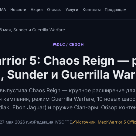
DMA
Новости
Акции
Отзывы
Услуги
Контакты
Продавцам
 мая, Sunder и Guerrilla Warfare
🎮
DLC / СЕЗОН
rior 5: Chaos Reign — 
, Sunder и Guerrilla War
 выпустила Chaos Reign — крупное расширение для 
я кампания, режим Guerrilla Warfare, 10 новых шасс
diak, Ebon Jaguar) и оружие Clan-эры. Обзор контен
27 мая 2026 г.
✍️
Редакция IVSOFTE
🔗
Источник: MechWarrior 5 Offic