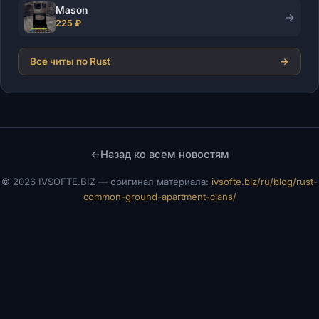
Mason
→
225 ₽
Все читы по Rust
→
←
Назад ко всем новостям
©
2026 IVSOFTE.BIZ — оригинал материала:
ivsofte.biz/ru/blog/rust-
common-ground-apartment-clans/