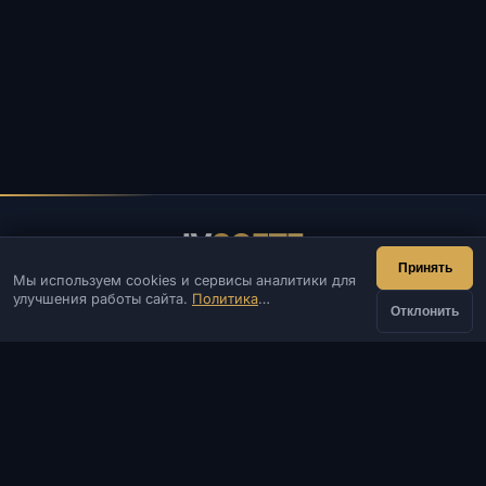
IV
SOFTE
Принять
Мы используем cookies и сервисы аналитики для
IVSOFTE — магазин программного обеспечения.
улучшения работы сайта.
Политика
Оказываем услуги запуска и установки ПО.
Отклонить
конфиденциальности
КОНТАКТЫ
Админ
Чат
Новости
Discord
Email