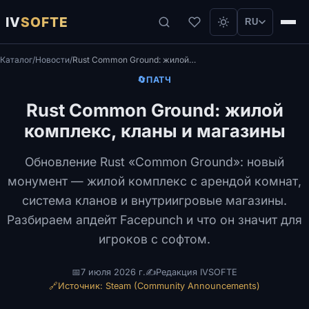
IV
SOFTE
RU
Каталог
/
Новости
/
Rust Common Ground: жилой комплекс, кланы и магазины
🔄
ПАТЧ
Rust Common Ground: жилой
комплекс, кланы и магазины
Обновление Rust «Common Ground»: новый
монумент — жилой комплекс с арендой комнат,
система кланов и внутриигровые магазины.
Разбираем апдейт Facepunch и что он значит для
игроков с софтом.
📅
7 июля 2026 г.
✍️
Редакция IVSOFTE
🔗
Источник: Steam (Community Announcements)