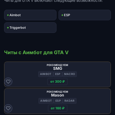
Читы для GTA V включают следующие возможности:
✦
✦
Aimbot
ESP
✦
Triggerbot
Читы с Аимбот для GTA V
РЕКОМЕНДУЕМ
SMG
AIMBOT
ESP
MACRO
от 300 ₽
РЕКОМЕНДУЕМ
Mason
AIMBOT
ESP
RADAR
от 160 ₽