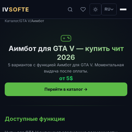
IV
SOFTE
RU
Каталог
/
GTA V
/
Аимбот
Аимбот для GTA V — купить чит
2026
5 вариантов с функцией Аимбот для GTA V. Моментальная
выдача после оплаты.
от 5$
Перейти в каталог →
Доступные функции