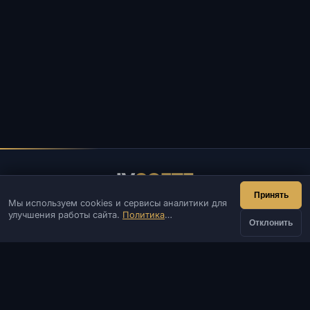
IV
SOFTE
Принять
Мы используем cookies и сервисы аналитики для
IVSOFTE — магазин программного обеспечения.
улучшения работы сайта.
Политика
Оказываем услуги запуска и установки ПО.
Отклонить
конфиденциальности
КОНТАКТЫ
Админ
Чат
Новости
Discord
Email