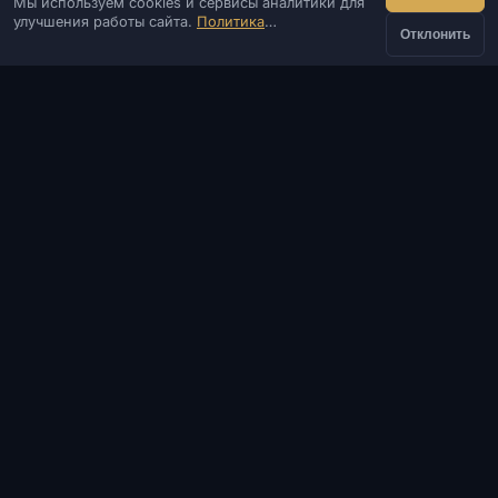
Мы используем cookies и сервисы аналитики для
IVSOFTE — магазин программного обеспечения.
улучшения работы сайта.
Политика
Оказываем услуги запуска и установки ПО.
Отклонить
конфиденциальности
КОНТАКТЫ
Админ
Чат
Новости
Discord
Email
Разработка сайтов и ботов
КАТАЛОГ
ПОПУЛЯРНЫЕ ИГРЫ
ИНФОРМАЦИЯ
ПОМОЩЬ И ОПЛАТА