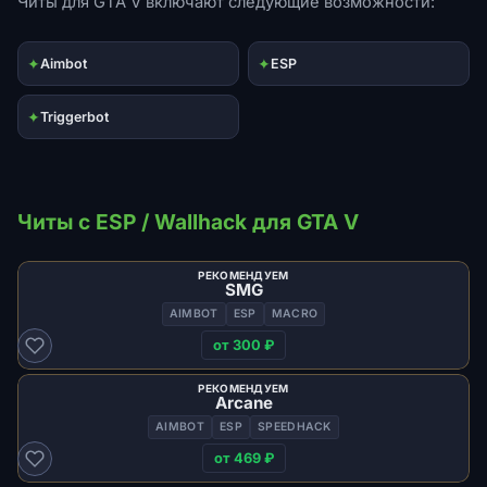
Читы для GTA V включают следующие возможности:
✦
✦
Aimbot
ESP
✦
Triggerbot
Читы с ESP / Wallhack для GTA V
РЕКОМЕНДУЕМ
SMG
AIMBOT
ESP
MACRO
от 300 ₽
РЕКОМЕНДУЕМ
Arcane
AIMBOT
ESP
SPEEDHACK
от 469 ₽