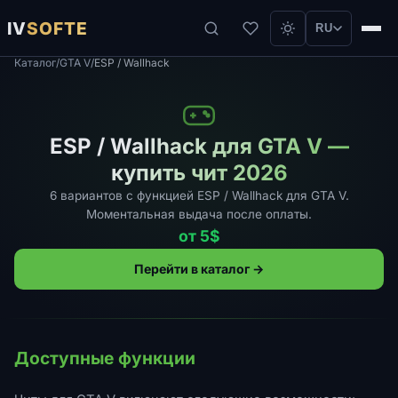
IV
SOFTE
RU
Каталог
/
GTA V
/
ESP / Wallhack
ESP / Wallhack для GTA V —
купить чит 2026
6 вариантов с функцией ESP / Wallhack для GTA V.
Моментальная выдача после оплаты.
от 5$
Перейти в каталог →
Доступные функции