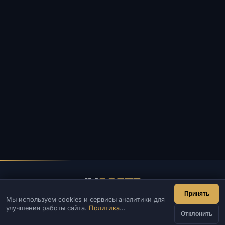
IV
SOFTE
Принять
Мы используем cookies и сервисы аналитики для
IVSOFTE — магазин программного обеспечения.
улучшения работы сайта.
Политика
Оказываем услуги запуска и установки ПО.
Отклонить
конфиденциальности