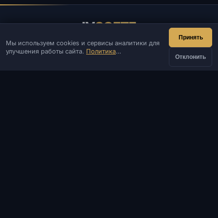
IV
SOFTE
Принять
Мы используем cookies и сервисы аналитики для
IVSOFTE — магазин программного обеспечения.
улучшения работы сайта.
Политика
Оказываем услуги запуска и установки ПО.
Отклонить
конфиденциальности
КОНТАКТЫ
Админ
Чат
Новости
Discord
Email
Разработка сайтов и ботов
КАТАЛОГ
ПОПУЛЯРНЫЕ ИГРЫ