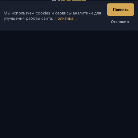
IV
SOFTE
Принять
Мы используем cookies и сервисы аналитики для
IVSOFTE — магазин программного обеспечения.
улучшения работы сайта.
Политика
Оказываем услуги запуска и установки ПО.
Отклонить
конфиденциальности
КОНТАКТЫ
Админ
Чат
Новости
Discord
Email
Разработка сайтов и ботов
КАТАЛОГ
ПОПУЛЯРНЫЕ ИГРЫ
ИНФОРМАЦИЯ