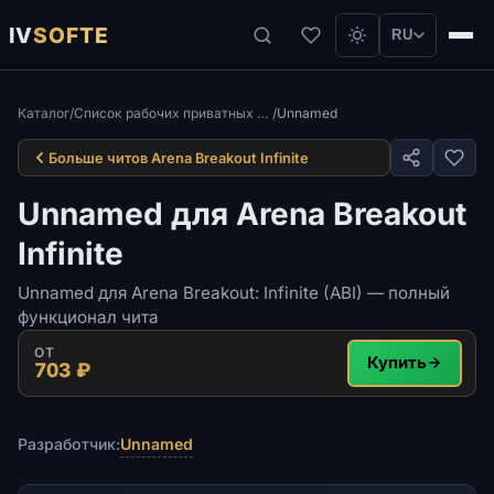
IV
SOFTE
RU
Каталог
/
Список рабочих приватных читов для Arena Breakout Infinite
/
Unnamed
Больше читов Arena Breakout Infinite
Unnamed для Arena Breakout
Infinite
Unnamed для Arena Breakout: Infinite (ABI) — полный
функционал чита
ОТ
Купить
703 ₽
Unnamed
Разработчик: