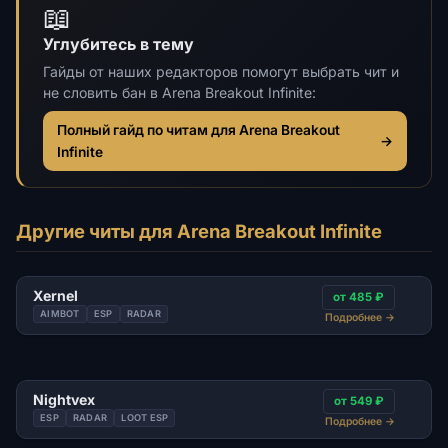
📖
Углубитесь в тему
Гайды от наших редакторов помогут выбрать чит и
не словить бан в Arena Breakout Infinite:
Полный гайд по читам для Arena Breakout
→
Infinite
Другие читы для Arena Breakout Infinite
Xernel
от 485 ₽
AIMBOT
ESP
RADAR
Подробнее
→
Nightvex
от 549 ₽
ESP
RADAR
LOOT ESP
Подробнее
→