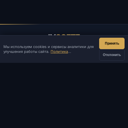
IV
SOFTE
Принять
Мы используем cookies и сервисы аналитики для
IVSOFTE — магазин программного обеспечения.
улучшения работы сайта.
Политика
Оказываем услуги запуска и установки ПО.
Отклонить
конфиденциальности
КОНТАКТЫ
от
Админ
Чат
Новости
Discord
Купить
703 ₽
Email
Разработка сайтов и ботов
КАТАЛОГ