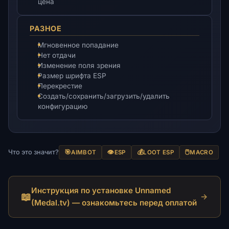
цена
РАЗНОЕ
Мгновенное попадание
Нет отдачи
Изменение поля зрения
Размер шрифта ESP
Перекрестие
Создать/сохранить/загрузить/удалить
конфигурацию
Что это значит?
🎯
👁️
💰
🖱️
AIMBOT
ESP
LOOT ESP
MACRO
Инструкция по установке Unnamed
📖
→
(Medal.tv) — ознакомьтесь перед оплатой