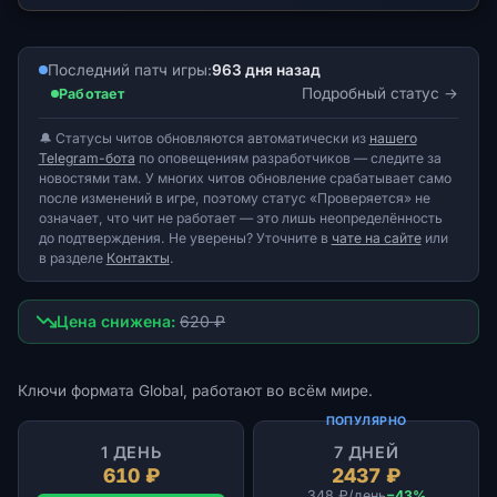
Последний патч игры:
963 дня назад
Подробный статус
Работает
🔔 Статусы читов обновляются автоматически из
нашего
Telegram-бота
по оповещениям разработчиков — следите за
новостями там. У многих читов обновление срабатывает само
после изменений в игре, поэтому статус «Проверяется» не
означает, что чит не работает — это лишь неопределённость
до подтверждения. Не уверены? Уточните в
чате на сайте
или
в разделе
Контакты
.
Цена снижена:
620 ₽
Ключи формата Global, работают во всём мире.
ПОПУЛЯРНО
1 ДЕНЬ
7 ДНЕЙ
610 ₽
2437 ₽
348 ₽/день
−43%