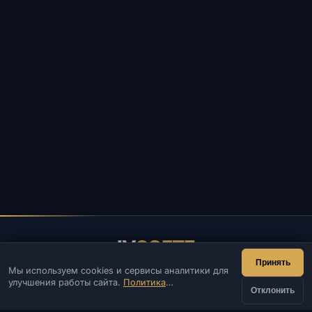
IV
SOFTE
Принять
Мы используем cookies и сервисы аналитики для
IVSOFTE — магазин программного обеспечения.
улучшения работы сайта.
Политика
Оказываем услуги запуска и установки ПО.
Отклонить
конфиденциальности