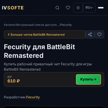
IV
SOFTE
RU
Каталог
/
Актуальный список доступных рабочих читов для BattleBit Remastered
/
Fecurity
Больше читов BattleBit Remastered
Fecurity для BattleBit
Remastered
Купить рабочий приватный чит Fecurity для игры
BattleBit Remastered
ОТ
Купить
610 ₽
Fecurity
Разработчик: