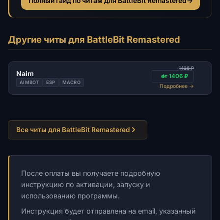
Полный гайд по читам для BattleBit Remastered
→
Другие читы для BattleBit Remastered
1428 ₽
Naim
от 1406 ₽
AIMBOT
ESP
MACRO
Подробнее
→
Все читы для BattleBit Remastered
После оплаты вы получаете подробную
инструкцию по активации, запуску и
использованию программы.
Инструкция будет отправлена на email, указанный