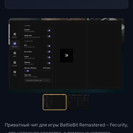
<
>
Приватный чит для игры BattleBit Remastered – Fecurity,
– это надежное средство, с помощью которого