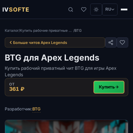
IV
SOFTE
RU
Каталог
/
Купить рабочие приватные читы для игры Apex Legends
/
BTG
Больше читов Apex Legends
BTG для Apex Legends
Купить рабочий приватный чит BTG для игры Apex
Legends
ОТ
Купить
361 ₽
BTG
Разработчик: