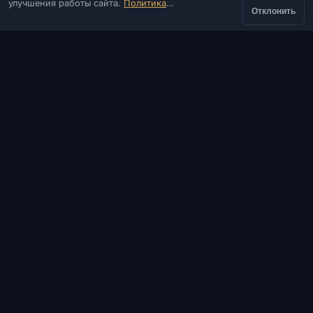
улучшения работы сайта.
Политика
Оказываем услуги запуска и установки ПО.
Отклонить
конфиденциальности
КОНТАКТЫ
от
Админ
Чат
Новости
Discord
Купить
361 ₽
Email
Разработка сайтов и ботов
КАТАЛОГ
ПОПУЛЯРНЫЕ ИГРЫ
ИНФОРМАЦИЯ
ПОМОЩЬ И ОПЛАТА