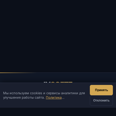
IV
SOFTE
Принять
Мы используем cookies и сервисы аналитики для
IVSOFTE — магазин программного обеспечения.
улучшения работы сайта.
Политика
Оказываем услуги запуска и установки ПО.
Отклонить
конфиденциальности
КОНТАКТЫ