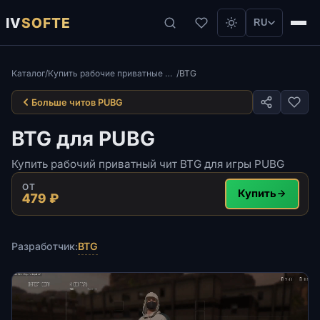
IV
SOFTE
RU
Каталог
/
Купить рабочие приватные читы для игры ПАБГ Steam
/
BTG
Больше читов PUBG
BTG для PUBG
Купить рабочий приватный чит BTG для игры PUBG
ОТ
Купить
479 ₽
BTG
Разработчик: