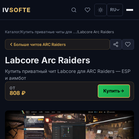
IV
SOFTE
RU
Каталог
/
Купить приватные читы для ARC Raiders — качество и приватность
/
Labcore Arc Raiders
Больше читов ARC Raiders
Labcore Arc Raiders
Купить приватный чит Labcore для ARC Raiders — ESP
и аимбот
ОТ
Купить
808 ₽