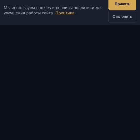
Принять
Мы используем cookies и сервисы аналитики для
IVSOFTE — магазин программного обеспечения.
улучшения работы сайта.
Политика
Оказываем услуги запуска и установки ПО.
Отклонить
конфиденциальности
КОНТАКТЫ
от
Админ
Чат
Новости
Discord
Купить
808 ₽
Email
Разработка сайтов и ботов
КАТАЛОГ
ПОПУЛЯРНЫЕ ИГРЫ
ИНФОРМАЦИЯ