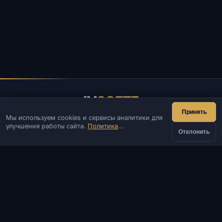
IV
SOFTE
Принять
Мы используем cookies и сервисы аналитики для
IVSOFTE — магазин программного обеспечения.
улучшения работы сайта.
Политика
Оказываем услуги запуска и установки ПО.
Отклонить
конфиденциальности
КОНТАКТЫ
от
Админ
Чат
Новости
Discord
Купить
178 ₽
Email
Разработка сайтов и ботов