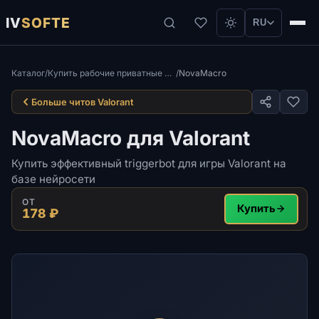
IV
SOFTE
RU
Каталог
/
Купить рабочие приватные читы для игры Valorant
/
NovaMacro
Больше читов Valorant
NovaMacro для Valorant
Купить эффективный triggerbot для игры Valorant на
базе нейросети
ОТ
Купить
178 ₽